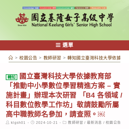
跳
轉
至
主
要
內
選單
容
>
校園公告
>
教師研習
>
轉知國立臺灣科技大學依據教育
國立臺灣科技大學依據教育部
轉知
「推動中小學數位學習精進方案 – 實
施計畫」辦理本次研習 「B4 各領域 /
科目數位教學工作坊」敬請鼓勵所屬
高中職教師名參加，請查照。￼
Post
Post
Post
klgsh01
2024-10-21
教師研習
/
最新消息
/
校園公告
author:
published:
category: