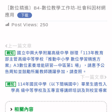
［數位精進〕B4-數位教學工作坊-社會科因材網
應用
下載
Post Views:
250
上一篇文章
Read
國立中興大學附屬高級中學 辦理「113年教育
轉知
more
部主管高級中等學校『推動中小學 數位學習精進方
articles
案』A3數位素養增能研習—中區第1 場」，請惠予公
告周知並鼓勵所屬教師踴躍參加，請查照。
下一篇文章
114年國民中學（以下簡稱國中）畢業生適性入
轉知
學高 級中等學校及五專宣導講師培訓及到校宣導案
相關內容