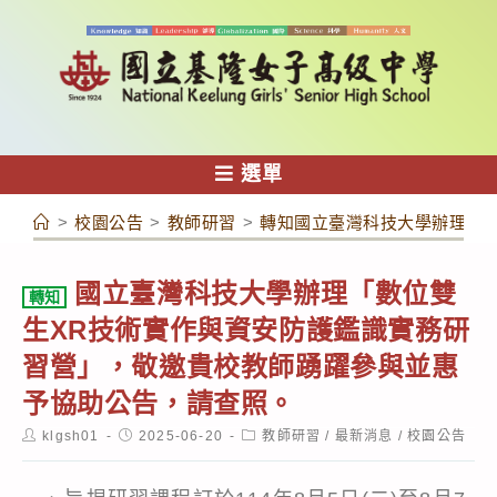
跳
轉
至
主
要
內
選單
容
>
校園公告
>
教師研習
>
轉知國立臺灣科技大學辦理「
國立臺灣科技大學辦理「數位雙
轉知
生XR技術實作與資安防護鑑識實務研
習營」，敬邀貴校教師踴躍參與並惠
予協助公告，請查照。
Post
Post
Post
klgsh01
2025-06-20
教師研習
/
最新消息
/
校園公告
author:
published:
category: