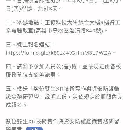
一、旨揭研習課程訂於114年8月5日(二)至8月7
日(四)舉辦，共計3天。
二、舉辦地點：正修科技大學綜合大樓6樓資工
系電腦教室(高雄市鳥松區澄清路840號)。
三、線上報名連結：
https://forms.gle/k89zJ4tGHmM3L7WZA
。
四、請准予參加人員公(差)假，並依規定由各校
服務單位支給差旅費。
五、檢送「數位雙生XR技術實作與資安防護鑑
識實務研習營」說明乙份，請依規定於期限內完
成報名。
數位雙生XR技術實作與資安防護鑑識實務研習
營簡章
下載