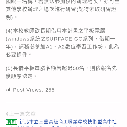
國統一名稱，若無法參加校內辦理場次，亦可至
其他學校辦理之場次進行研習(記得索取研習證
明)。
(4)本校教師欲長期借用本計畫之平板電腦
(windows系統之SURFACE GO系列，借期一
年)，請務必參加A1、A2數位學習工作坊，此為
必要條件。
(5)長借平板電腦名額若超過50名，則依報名先
後順序決定。
Post Views:
255
上一篇文章
Read
新北市立三重高級商工職業學校技術型高中社
轉知
more