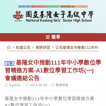
跳
轉
至
主
要
內
選單
容
>
校園公告
>
教師研習
>
公告基隆女中推動111年中小學
基隆女中推動111年中小學數位學
公告
習精進方案-A1數位學習工作坊(一)
會議連結公告
Post
Post
Post
klgsh01
2022-08-05
教師研習
author:
published:
category:
基隆女中推動111年中小學數位學習精進方案-
A1數位學習工作坊(一)