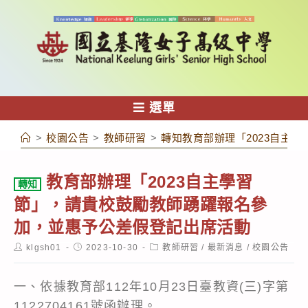
跳
轉
至
主
要
內
選單
容
>
校園公告
>
教師研習
>
轉知教育部辦理「2023自主
教育部辦理「2023自主學習
轉知
節」，請貴校鼓勵教師踴躍報名參
加，並惠予公差假登記出席活動
Post
Post
Post
klgsh01
2023-10-30
教師研習
/
最新消息
/
校園公告
author:
published:
category:
一、依據教育部112年10月23日臺教資(三)字第
1122704161號函辦理。