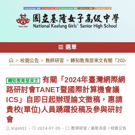
跳
轉
至
主
要
內
選單
容
>
校園公告
>
教師研習
>
轉知教育部來文有關「2024年
有關「2024年臺灣網際網
轉知教育部來文
路研討會TANET暨國際計算機會議
ICS」自即日起辦理論文徵稿，惠請
貴校(單位)人員踴躍投稿及參與研討
會
Post
Post
Post
klgsh01
2024-07-05
教師研習
/
最新消息
/
校園公告
author:
published:
category: