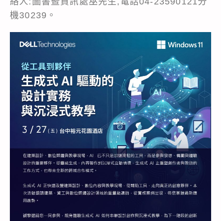
絡人:圖書暨資訊處巫先生,電話04-23590121分
機30239。