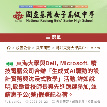
跳
轉
至
主
要
內
選單
容
>
校園公告
>
教師研習
>
轉知東海大學與Dell, Mic
東海大學與Dell, Microsoft, 精
轉知
技電腦公司合辦「生成式AI驅動的設
計實務與沈浸式教學」活動,詳如說
明,敬邀貴校師長與先進踴躍參加,並
請惠予公(差)假登記為荷。
Post
Post
Post
klgsh01
2026-03-23
教師研習
/
最新消息
/
校園公告
author:
published:
category: