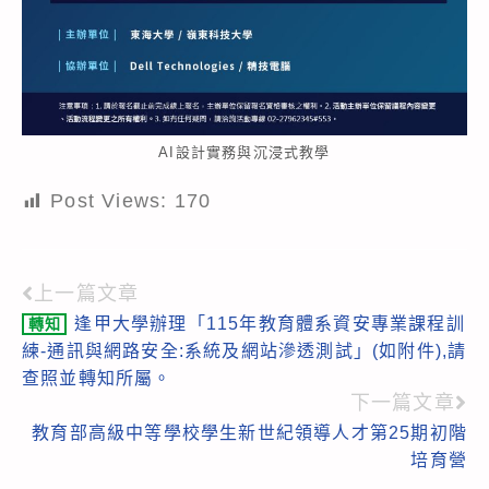
AI設計實務與沉浸式教學
Post Views:
170
上一篇文章
Read
逢甲大學辦理「115年教育體系資安專業課程訓
轉知
more
練-通訊與網路安全:系統及網站滲透測試」(如附件),請
articles
查照並轉知所屬。
下一篇文章
教育部高級中等學校學生新世紀領導人才第25期初階
培育營