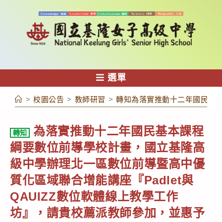
跳
轉
至
主
要
內
選單
容
>
校園公告
>
教師研習
>
轉知為落實推動十二年國民基本
為落實推動十二年國民基本課程
轉知
綱要數位前導學校計畫，國立基隆高
級中學辦理北一區數位前導暨高中優
質化區域聯合增能講座『Padlet與
QAUIZZ數位軟體線上教學工作
坊』，請貴校薦派教師參加，並惠予