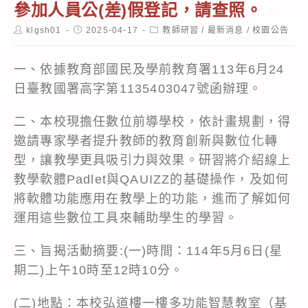
參加人員公(差)假登記，請查照。
Post
Post
Post
klgsh01
2025-04-17
教師研習
/
最新消息
/
校園公告
author:
published:
category:
一、依據教育部國民及學前教育署113年6月24
日臺教國署高字第1135403047號函辦理。
二、本校現擔任數位前導學校，依計畫規劃，得
邀請專家學者提升教師的教育創新與數位化轉
型，讓教學更具吸引力與效果。研習將介紹線上
教學軟體Padlet與QAUIZZ的基礎操作，及如何
將軟體功能應用在教學上的功能，進而了解如何
運用這些數位工具來輔助學生的學習。
三、旨揭活動摘要:(一)時間：114年5月6日(星
期二)上午10時至12時10分。
(二)地點：本校弘道樓一樓多功能智慧教室（基