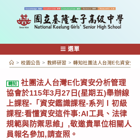
跳
轉
至
主
要
內
選單
容
>
校園公告
>
教師研習
>
轉知社團法人台灣E化資安分析管
社團法人台灣E化資安分析管理
轉知
協會於115年3月27日(星期五)舉辦線
上課程-「資安鑑識課程-系列Ⅰ初級
課程:看懂資安這件事:AI工具、法律
規範與防禦思維」,敬邀貴單位相關人
員報名參加,請查照。