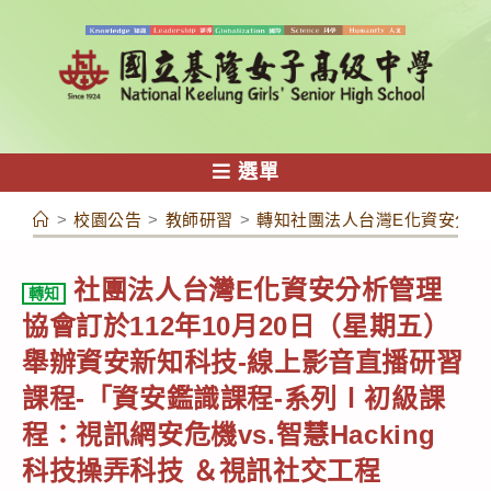
跳
轉
至
主
要
內
選單
容
>
校園公告
>
教師研習
>
轉知社團法人台灣E化資安分析管
社團法人台灣E化資安分析管理
轉知
協會訂於112年10月20日（星期五）
舉辦資安新知科技-線上影音直播研習
課程-「資安鑑識課程-系列Ⅰ初級課
程：視訊網安危機vs.智慧Hacking
科技操弄科技 ＆視訊社交工程