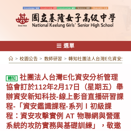
跳
轉
至
主
要
內
選單
容
>
校園公告
>
教師研習
>
轉知社團法人台灣E化資安分析
社團法人台灣E化資安分析管理
轉知
協會訂於112年2月17日（星期五）舉
辦資安新知科技-線上影音直播研習課
程-「資安鑑識課程-系列Ⅰ初級課
程：資安攻擊實例 AT 物聯網與營運
系統的攻防實務與基礎訓練」，敬邀