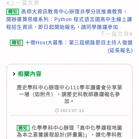
上一篇文章
Read
高師大資訊教育中心辦理非學分班推廣教育，
轉知
more
開辦運算思維系列：Python 程式語言國高中生線上課
articles
程招生資訊，即日起開始報名，請同學踴躍參加
下一篇文章
十傑Host大募集：第三屆網路節目主持人徵選
轉知
(延長報名)
相關內容
歷史學科中心辦理中心111學年讀書會分享第
一場（如附件），請歷史科教師踴躍報名參
加。
2023-07-13
化學學科中心辦理「高中化學課程地圖
轉知
為本之素養課程設計(評量篇)」，請化學科教