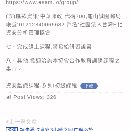
https://www.esam.io/group/
(五)匯款資訊:中華郵政-代碼700,龜山誠園郵局
帳號:01212840065682 戶名:社團法人台灣E化
資安分析管理協會
七、完成線上課程,將發給研習證書。
八、其他:歡迎洽詢本協會合作教育訓練課程之
事宜。
資安鑑識課程-系列I初級課程
下載
Post Views:
326
上一篇文章
Read
請未獲取資安3小時之同仁務必於
公告