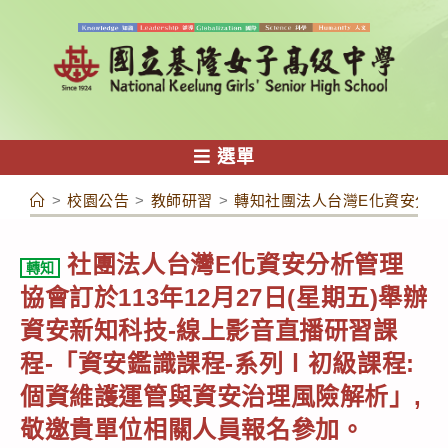
跳
轉
至
主
要
內
選單
容
>
校園公告
>
教師研習
>
轉知社團法人台灣E化資安分析管
社團法人台灣E化資安分析管理
轉知
協會訂於113年12月27日(星期五)舉辦
資安新知科技-線上影音直播研習課
程-「資安鑑識課程-系列Ⅰ初級課程:
個資維護運管與資安治理風險解析」,
敬邀貴單位相關人員報名參加。