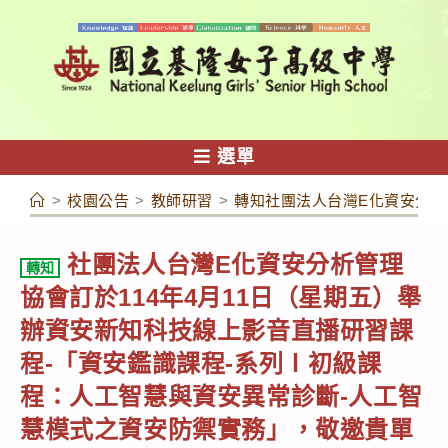
跳
轉
至
主
要
內
選單
容
>
校園公告
>
教師研習
>
轉知社團法人台灣E化資安分析
社團法人台灣E化資安分析管理
轉知
協會訂於114年4月11日（星期五）舉
辦資安新知科技線上影音直播研習課
程-「資安鑑識課程-系列Ⅰ初級課
程：人工智慧與資安異常診斷-人工智
慧模式之資安防禦實務」，敬邀貴單