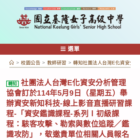
跳
轉
至
主
要
內
選單
容
>
校園公告
>
教師研習
>
轉知社團法人台灣E化資安分析
社團法人台灣E化資安分析管理
轉知
協會訂於114年5月9日（星期五）舉
辦資安新知科技-線上影音直播研習課
程-「資安鑑識課程-系列Ⅰ初級課
程：駭客攻擊、勒索與數位追蹤／鑑
識攻防」，敬邀貴單位相關人員報名