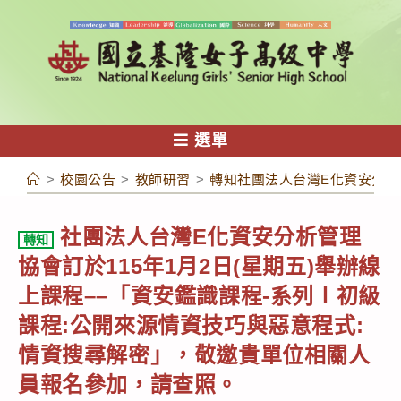
跳
轉
至
主
要
內
選單
容
>
校園公告
>
教師研習
>
轉知社團法人台灣E化資安分析
社團法人台灣E化資安分析管理
轉知
協會訂於115年1月2日(星期五)舉辦線
上課程––「資安鑑識課程-系列Ⅰ初級
課程:公開來源情資技巧與惡意程式:
情資搜尋解密」，敬邀貴單位相關人
員報名參加，請查照。