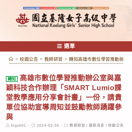
跳
轉
至
主
要
內
選單
容
>
校園公告
>
教師研習
>
轉知高雄市數位學習推動辦公室
高雄市數位學習推動辦公室與嘉
轉知
穎科技合作辦理「SMART Lumio課
堂教學應用分享會計畫」一份，請貴
單位協助宣導周知並鼓勵教師踴躍參
與
Post
Post
Post
klgsh01
2024-03-05
教師研習
/
最新消息
/
校園公告
author:
published:
category: