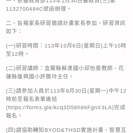
一、依據教育部113年1月30日臺教資(三)第
1132700484C號函辦理。
二、旨揭家長研習邀請計畫家長參加，研習資訊
如下：
(一)研習時間：113年10月6日(星期日)上午10時
至12時。
(二)研習講師：宜蘭縣蘇澳國小邱怡雯教師、花
蓮縣復興國小許雅玲主任。
(三)請參加人員於113年9月30日(星期一)中午12
時前至報名表單連結
(
https://forms.gle/kcq3D56h9kFgnX3LA
)完成
報名。
(四)請協助轉知BYOD&THSD實施計畫、智慧互