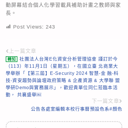
動屏幕結合個人化學習載具補助計畫之教師與家
長。
Post Views:
243
上一篇文章
Read
社團法人台灣E化資安分析管理協會 謹訂於今
轉知
more
（113）年11月1日（星期五），在國立臺 北商業大
articles
學舉辦「【第三屆】E-Security 2024 智慧-金 融-科
技-資安趨勢與論壇政府策略 & 企產資源 & 大學聯 盟
學研Demo與實務展示」，歡迎貴單位同仁蒞臨本活
動， 共襄盛舉￼
下一篇文章
公告各處室編輯本校行事曆預設色系#顏色