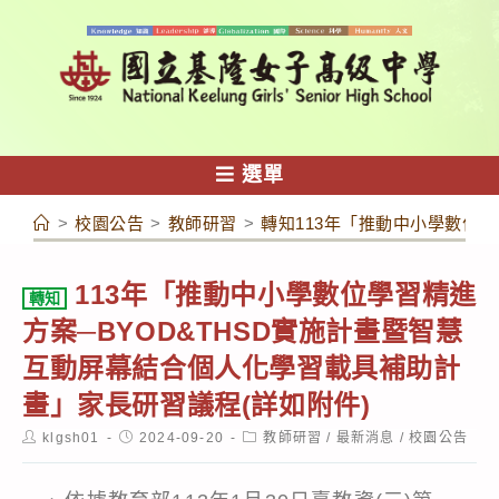
跳
轉
至
主
要
內
選單
容
>
校園公告
>
教師研習
>
轉知113年「推動中小學數位學
113年「推動中小學數位學習精進
轉知
方案─BYOD&THSD實施計畫暨智慧
互動屏幕結合個人化學習載具補助計
畫」家長研習議程(詳如附件)
Post
Post
Post
klgsh01
2024-09-20
教師研習
/
最新消息
/
校園公告
author:
published:
category: