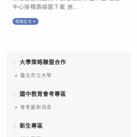
中心接種路線圖下載 施...
本
閱讀全文
校
BNT
疫
苗
大學策略聯盟合作
施
打
臺北市立大學
規
劃
國中教育會考專區
與
注
會考最新消息
意
事
新生專區
項