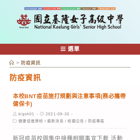
跳
轉
至
主
要
內
選單
容
>
防疫資訊
防疫資訊
本校BNT疫苗施打規劃與注意事項(務必攜帶
健保卡)
Post
Post
klgsh01
2021-09-30
author:
published:
Post
健康促進學校
/
最新消息
/
校園公告
/
防疫專區
category:
新冠疫苗校園集中接種相關事宜下載 活動