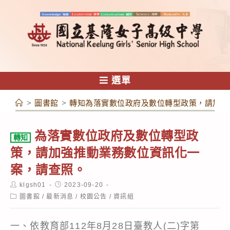
跳
轉
至
主
要
內
選單
容
>
圖書館
>
轉知為落實數位政府及數位轉型政策，請加強
為落實數位政府及數位轉型政
轉知
策，請加強推動業務數位資訊化一
案，請查照。
Post
Post
klgsh01
2023-09-20
author:
published:
Post
圖書館
/
最新消息
/
校園公告
/
資訊組
category:
一、依教育部112年8月28日臺教人(二)字第