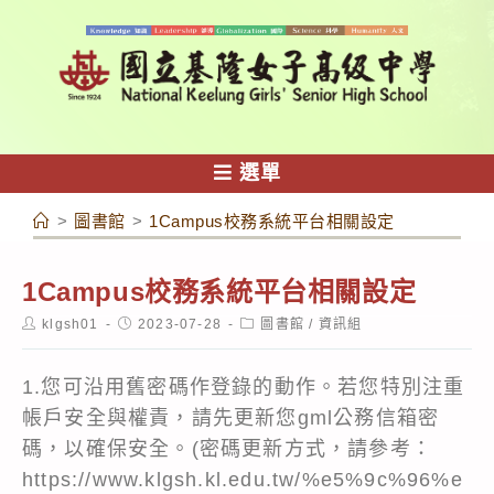
跳
轉
至
主
要
內
選單
容
>
圖書館
>
1Campus校務系統平台相關設定
1Campus校務系統平台相關設定
Post
Post
Post
klgsh01
2023-07-28
圖書館
/
資訊組
author:
published:
category:
1.您可沿用舊密碼作登錄的動作。若您特別注重
帳戶安全與權責，請先更新您gml公務信箱密
碼，以確保安全。(密碼更新方式，請參考：
https://www.klgsh.kl.edu.tw/%e5%9c%96%e