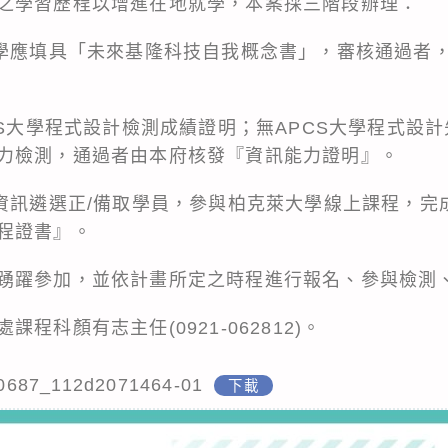
之學習歷程以增進在地就學，本案採三階段辦理：
同學應填具「未來基隆科技自我概念書」，審核通過者
CS大學程式設計檢測成績證明；無APCS大學程式設
力檢測，通過者由本府核發『資訊能力證明』。
段資訊遴選正/備取學員，參與柏克萊大學線上課程，完
程證書』。
踴躍參加，並依計畫所定之時程進行報名、參與檢測
程科顏有志主任(0921-062812)。
0687_112d2071464-01
下載