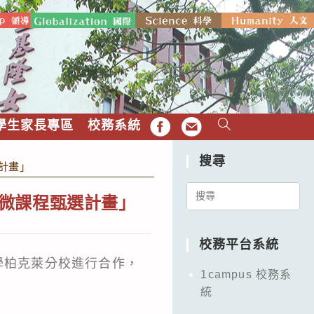
學生家長專區
校務系統
FB
EMAIL
搜尋
選計畫」
Search
高中微課程甄選計畫」
for:
校務平台系統
學柏克萊分校進行合作，
1campus 校務系
統