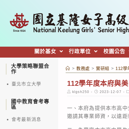
跳
轉
至
主
要
內
關於基女
行政單位
校園公告
容
大學策略聯盟合
>
教務處
>
實研組
>
112
作
112學年度本府與美
臺北市立大學
Post
Post
P
klgsh250
2023-12-07
author:
published:
c
國中教育會考專
區
一、本府為提供本市高中
邀請其專業師資，以遠距
會考最新消息