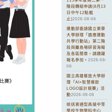
115學年度高二第一
階段轉組申請(8月13
日中午12點截
止)
2026-08-06
運動部委請國立東華
大學辦理「適應運動
共學行動站」第二階
段與離島場研習海報
及各區簡章，請踴躍
報名參加。
2026-08-
06
國立高雄餐旅大學辦
理「AI+智慧餐飲
LOGO設計競賽」活
動
2026-08-06
檢送普通型高級中等
學校生物學科中心