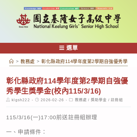
跳
轉
至
主
要
內
選單
容
>
教務處
>
彰化縣政府114學年度第2學期自強優秀學生獎學金(
彰化縣政府114學年度第2學期自強優
秀學生獎學金(校內115/3/16)
Post
Post
Post
klgsh222
2026-02-26
教務處
/
獎助學金
/
註冊組
author:
published:
category:
115/3/16(一)17:00前送註冊組辦理
一、申請條件：