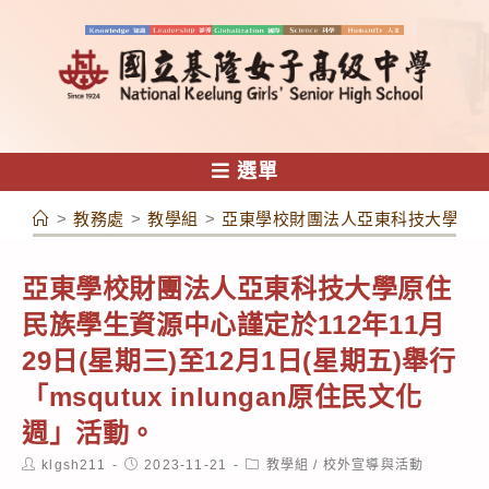
跳
轉
至
主
要
內
選單
容
>
教務處
>
教學組
>
亞東學校財團法人亞東科技大學原住民族學
亞東學校財團法人亞東科技大學原住
民族學生資源中心謹定於112年11月
29日(星期三)至12月1日(星期五)舉行
「msqutux inlungan原住民文化
週」活動。
Post
Post
Post
klgsh211
2023-11-21
教學組
/
校外宣導與活動
author:
published:
category: