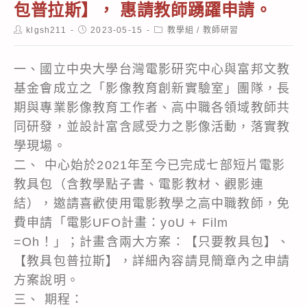
包普拉斯】， 惠請教師踴躍申請。
Post
Post
Post
klgsh211
2023-05-15
教學組
/
教師研習
author:
published:
category:
一、國立中央大學台灣電影研究中心與富邦文教
基金會成立之「影像教育創新實驗室」團隊，長
期與專業影像教育工作者、高中職各領域教師共
同研發，並設計富含感受力之影像活動，落實教
學現場。
二、 中心始於2021年至今已完成七部短片電影
教具包（含教學點子書、電影教材、觀影連
結），邀請喜歡使用電影教學之高中職教師，免
費申請「電影UFO計畫：yoU + Film
=Oh！」；計畫含兩大方案：【只要教具包】、
【教具包普拉斯】，詳細內容請見簡章內之申請
方案說明。
三、 期程：