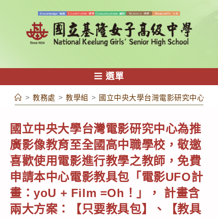
跳
轉
至
主
要
內
選單
容
>
教務處
>
教學組
>
國立中央大學台灣電影研究中心為推廣
國立中央大學台灣電影研究中心為推
廣影像教育至全國高中職學校，敬邀
喜歡使用電影進行教學之教師，免費
申請本中心電影教具包「電影UFO計
畫：yoU + Film =Oh！」， 計畫含
兩大方案：【只要教具包】、【教具