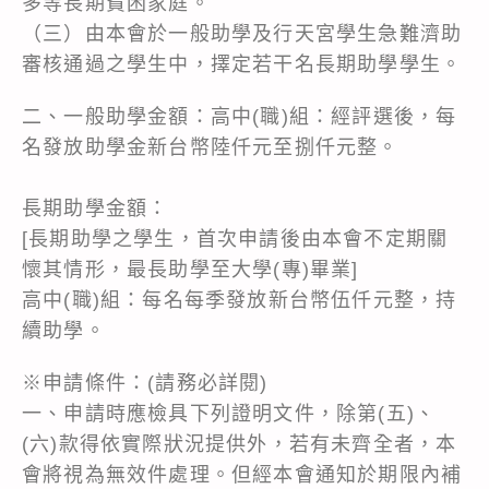
多等長期貧困家庭。
（三）由本會於一般助學及行天宮學生急難濟助
審核通過之學生中，擇定若干名長期助學學生。
二、一般助學金額：高中(職)組：經評選後，每
名發放助學金新台幣陸仟元至捌仟元整。
長期助學金額：
[長期助學之學生，首次申請後由本會不定期關
懷其情形，最長助學至大學(專)畢業]
高中(職)組：每名每季發放新台幣伍仟元整，持
續助學。
※申請條件：(請務必詳閱)
一、申請時應檢具下列證明文件，除第(五)、
(六)款得依實際狀況提供外，若有未齊全者，本
會將視為無效件處理。但經本會通知於期限內補