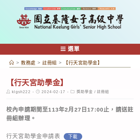
跳
轉
至
主
要
內
選單
容
>
教務處
>
註冊組
>
【行天宮助學金】
【行天宮助學金】
Post
Post
Post
klgsh222
2024-02-17
獎助學金
/
註冊組
author:
published:
category:
校內申請期間至113年2月27日17:00止，請送註
冊組辦理。
行天宮助學金申請表
下載