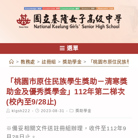
跳
轉
至
主
要
內
選單
容
>
教務處
>
註冊組
>
獎助學金
>
「桃園市原住民族學生獎
「桃園市原住民族學生獎助－清寒獎
助金及優秀獎學金」112年第二梯次
(校內至9/28止)
Post
Post
Post
klgsh222
2023-08-31
獎助學金
author:
published:
category:
※備妥相關文件送註冊組辦理，收件至112年9
月28日止。