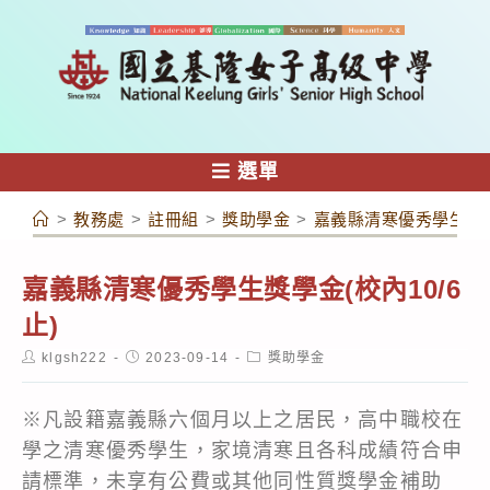
跳
轉
至
主
要
內
選單
容
>
教務處
>
註冊組
>
獎助學金
>
嘉義縣清寒優秀學生獎學金
嘉義縣清寒優秀學生獎學金(校內10/6
止)
Post
Post
Post
klgsh222
2023-09-14
獎助學金
author:
published:
category:
※凡設籍嘉義縣六個月以上之居民，高中職校在
學之清寒優秀學生，家境清寒且各科成績符合申
請標準，未享有公費或其他同性質獎學金補助