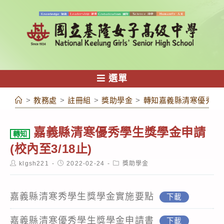
跳
轉
至
主
要
內
選單
容
>
教務處
>
註冊組
>
獎助學金
>
轉知嘉義縣清寒優秀學生
嘉義縣清寒優秀學生獎學金申請
轉知
(校內至3/18止)
Post
Post
Post
klgsh221
2022-02-24
獎助學金
author:
published:
category:
嘉義縣清寒秀學生獎學金實施要點
下載
嘉義縣清寒優秀學生獎學金申請書
下載