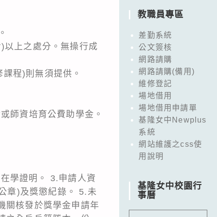
教職員專區
。
差勤系統
(含)以上之處分。無操行成
公文簽核
網路請購
網路請購(備用)
修課程)則無須提供。
維修登記
場地借用
場地借用申請單
金或師資培育公費助學金。
基隆女中Newplus
系統
網站維護之css使
用說明
在學證明。 3.申請人資
基隆女中校園行
章)及獎懲紀錄。 5.未
事曆
管機關核發於獎學金申請年