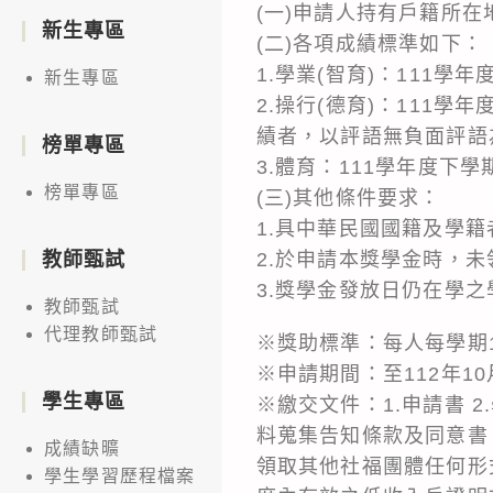
(一)申請人持有戶籍所
新生專區
(二)各項成績標準如下：
1.學業(智育)：111學
新生專區
2.操行(德育)：111
績者，以評語無負面評語
榜單專區
3.體育：111學年度下
榜單專區
(三)其他條件要求：
1.具中華民國國籍及學籍
2.於申請本獎學金時，
教師甄試
3.獎學金發放日仍在學之
教師甄試
代理教師甄試
※獎助標準：每人每學期1
※申請期間：至112年1
學生專區
※繳交文件：1.申請書 2
料蒐集告知條款及同意書。
成績缺曠
領取其他社福團體任何形
學生學習歷程檔案