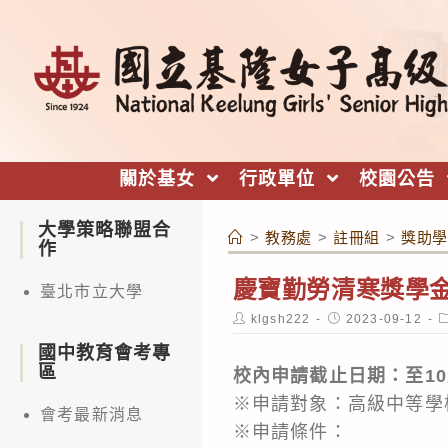
跳
轉
至
主
要
內
關於基女
行政單位
校園公告
容
大學策略聯盟合
>
教務處
>
註冊組
>
獎助學
作
慶寶勤勞清寒獎學金(
臺北市立大學
Post
Post
P
klgsh222
2023-09-12
author:
published:
c
國中教育會考專
區
校內申請截止日期：至10月
※申請對象：高級中等學
會考最新消息
※申請條件：