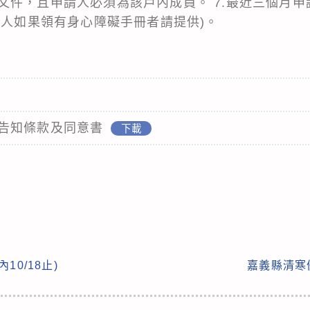
文件，且申請人必須為該戶內成員。 7.最近三個月
請人如果領有身心障礙手冊者請提供)。
告知條款及同意書
下載
0/18止)
嘉義縣清寒優