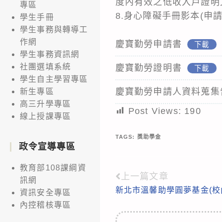
度內有效之低收入戶證明
專區
8.身心障礙手冊影本(申
學生手冊
學生事務與轉導工
作網
慶寶勤勞申請書
下載
學生事務資訊網
社團選填系統
慶寶勤勞證明書
下載
學生自主學習專區
慶寶勤勞申請人資料蒐集
新生專區
高三升學專區
Post Views:
190
線上授課專區
TAGS:
獎助學金
政令宣導專區
教育部108課綱資
上一篇文章
Read
訊網
新北市溫馨助學圓夢基金(校內1
資訊安全專區
more
內控稽核專區
articles