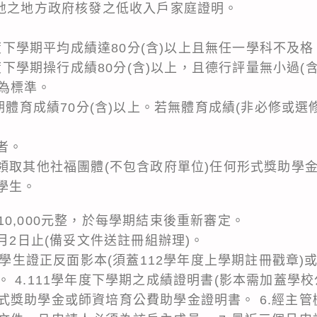
在地之地方政府核發之低收入戶家庭證明。
年度下學期平均成績達80分(含)以上且無任一學科不及格
學年度下學期操行成績80分(含)以上，且德行評量無小過
為標準。
學期體育成績70分(含)以上。若無體育成績(非必修或選
者。
未領取其他社福團體(不包含政府單位)任何形式獎助學
學生。
0,000元整，於每學期結束後重新審定。
0月2日止(備妥文件送註冊組辦理)。
.學生證正反面影本(須蓋112學年度上學期註冊戳章)或
 4.111學年度下學期之成績證明書(影本需加蓋學校公
式獎助學金或師資培育公費助學金證明書。 6.經主