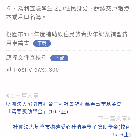
６、為利查驗學生之原住民身分，請繳交戶籍謄
本或戶口名簿。
桃園市111年度補助原住民族青少年課業補習費
用申請書
下載
應備文件查核單
下載
Post Views:
300
上一篇文章
Read
財團法人桃園市利晉工程社會福利慈善事業基金會
more
「清寒獎助學金」(10/7止)
articles
下一篇文章
社團法人基隆市拋磚愛心社清寒學子獎助學金(校內
9/16止)