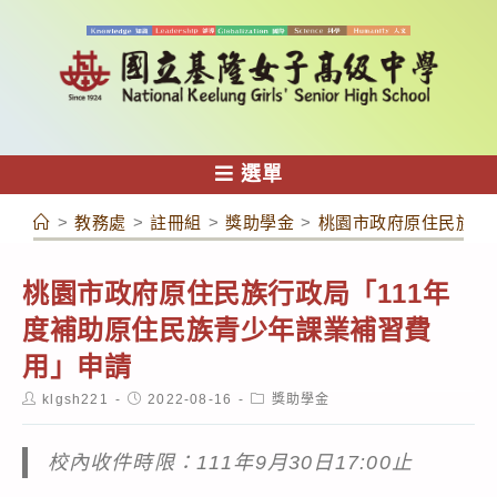
跳
轉
至
主
要
內
選單
容
>
教務處
>
註冊組
>
獎助學金
>
桃園市政府原住民族行
桃園市政府原住民族行政局「111年
度補助原住民族青少年課業補習費
用」申請
Post
Post
Post
klgsh221
2022-08-16
獎助學金
author:
published:
category:
校內收件時限：111年9月30日17:00止