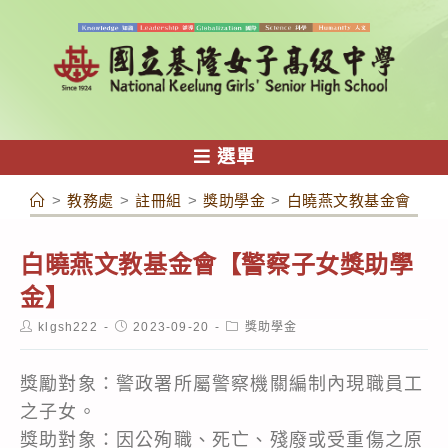
跳
轉
至
主
要
內
選單
容
>
教務處
>
註冊組
>
獎助學金
>
白曉燕文教基金會【警
白曉燕文教基金會【警察子女獎助學
金】
Post
Post
Post
klgsh222
2023-09-20
獎助學金
author:
published:
category:
獎勵對象：警政署所屬警察機關編制內現職員工
之子女。
獎助對象：因公殉職、死亡、殘廢或受重傷之原