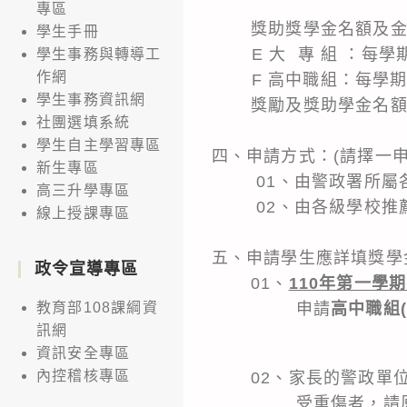
專區
獎助獎學金名額及金額
學生手冊
E 大 專 組 ：每學
學生事務與轉導工
作網
F 高中職組：每學期 
學生事務資訊網
獎勵及獎助學金名額之
社團選填系統
學生自主學習專區
四、申請方式：(請擇一
新生專區
01、由警政署所
高三升學專區
02、由各級學校推
線上授課專區
五、申請學生應詳填獎學
政令宣導專區
01、
110年第一學
申請
高中職組
教育部108課綱資
訊網
資訊安全專區
內控稽核專區
02、家長的警政單位
受重傷者，請原服務