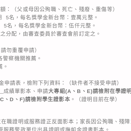
：（父或母因公殉職、死亡、殘廢、重傷等）
期 5名，每名獎學金新台幣：壹萬元整。
5名，每名獎學金新台幣：伍仟元整。
分配，由審查委員於審查會前訂定之。
申請勿重覆申請）
屬各警察機關推薦。
薦。
金申請表，檢附下列資料：（缺件者不接受申請）
期
成績單影本、申請
大專組(A、B、E)請檢附在學證
(C、D、F)請檢附學生證影本
。（證明目前在學）
在職證明或服務證正反面影本；家長因公殉職、殘障
警政單位出具證明或撫卹金證書影本。