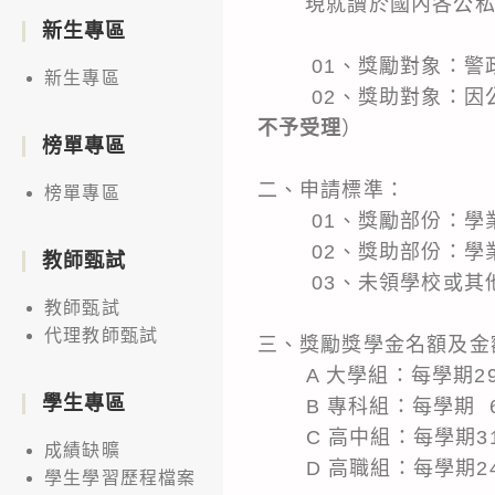
現就讀於國內各公私立
新生專區
01、獎勵對象：警政
新生專區
02、獎助對象：因公
不予受理
）
榜單專區
二、申請標準：
榜單專區
01、獎勵部份：學業
02、獎助部份：學業
教師甄試
03、未領學校或其他
教師甄試
代理教師甄試
三、獎勵獎學金名額及金
A 大學組：每學期29
學生專區
B 專科組：每學期 6
C 高中組：每學期31
成績缺曠
D 高職組：每學期24
學生學習歷程檔案