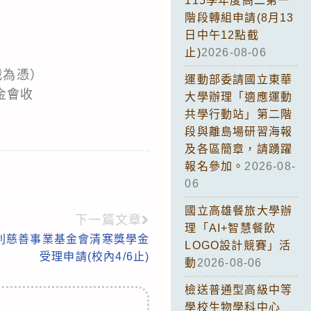
115學年度高二第一
階段轉組申請(8月13
日中午12點截
止)
2026-08-06
戳為憑）
運動部委請國立東華
金會收
大學辦理「適應運動
共學行動站」第二階
段與離島場研習海報
及各區簡章，請踴躍
報名參加。
2026-08-
06
國立高雄餐旅大學辦
下一篇文章
理「AI+智慧餐飲
利慈善事業基金會清寒獎學金
LOGO設計競賽」活
受理申請(校內4/6止)
動
2026-08-06
檢送普通型高級中等
學校生物學科中心