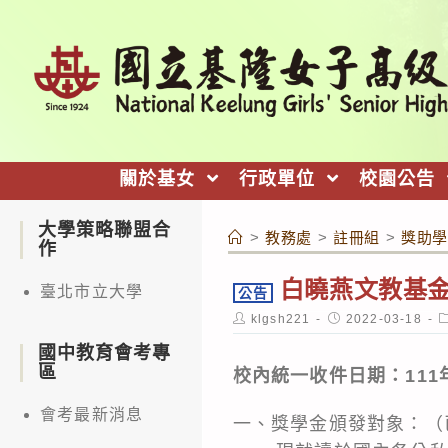
跳
轉
至
主
要
內
關於基女
行政單位
校園公告
容
大學策略聯盟合
>
教務處
>
註冊組
>
獎助學
作
白曉燕文教基金會
臺北市立大學
公告
Post
Post
P
klgsh221
2022-03-18
author:
published:
c
國中教育會考專
區
校內統一收件日期：111年
會考最新消息
一、獎學金頒發對象：（