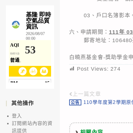
03、戶口名簿影本。
六、申請期間：
111年 0
郵寄地址：106480
白曉燕基金會-獎助學金
Post Views:
274
上一篇文章
Read
110學年度第2學期原
公告
其他操作
more
articles
登入
訂閱網站內容的資
訊提供
相關內容