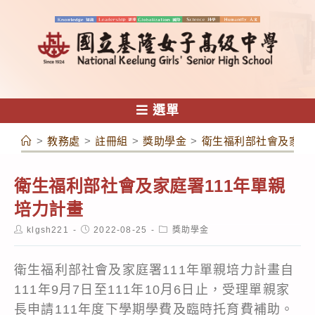
跳
轉
至
主
要
內
選單
容
>
教務處
>
註冊組
>
獎助學金
>
衛生福利部社會及家庭署
衛生福利部社會及家庭署111年單親
培力計畫
Post
Post
Post
klgsh221
2022-08-25
獎助學金
author:
published:
category:
衛生福利部社會及家庭署111年單親培力計畫自
111年9月7日至111年10月6日止，受理單親家
長申請111年度下學期學費及臨時托育費補助。