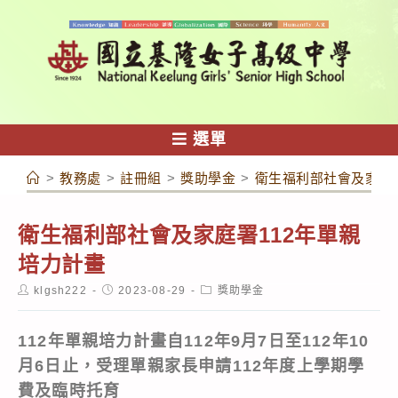
跳
轉
至
主
要
內
選單
容
>
教務處
>
註冊組
>
獎助學金
>
衛生福利部社會及家庭署
衛生福利部社會及家庭署112年單親
培力計畫
Post
Post
Post
klgsh222
2023-08-29
獎助學金
author:
published:
category:
112年單親培力計畫自112年9月7日至112年10
月6日止，受理單親家長申請112年度上學期學
費及臨時托育