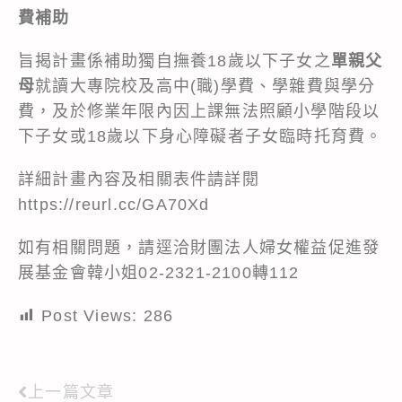
費補助
旨揭計畫係補助獨自撫養18歲以下子女之
單親父
母
就讀大專院校及高中(職)學費、學雜費與學分
費，及於修業年限內因上課無法照顧小學階段以
下子女或18歲以下身心障礙者子女臨時托育費。
詳細計畫內容及相關表件請詳閱
https://reurl.cc/GA70Xd
如有相關問題，請逕洽財團法人婦女權益促進發
展基金會韓小姐02-2321-2100轉112
Post Views:
286
上一篇文章
Read