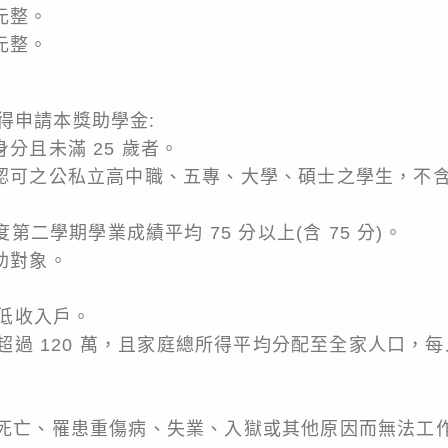
元整。
元整。
得申請本獎助學金:
分且未滿 25 歲者。
部認可之公私立高中職、五專、大學、碩士之學生，不
度第二學期學業成績平均 75 分以上(含 75 分)。
助對象。
之低收入戶。
得未超過 120 萬，且家庭總所得平均分配至全家人口，
者死亡、罹患重傷病、失業、入獄或其他原因而無法工