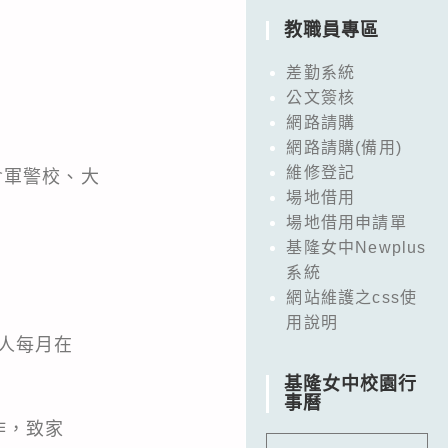
教職員專區
差勤系統
公文簽核
網路請購
網路請購(備用)
維修登記
含軍警校、大
場地借用
場地借用申請單
基隆女中Newplus
系統
網站維護之css使
用說明
每人每月在
基隆女中校園行
事曆
作，致家