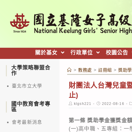
跳
轉
至
主
要
內
關於基女
行政單位
校園公告
容
大學策略聯盟合
>
教務處
>
註冊組
>
獎助學
作
財團法人台灣兒童暨家
臺北市立大學
止)
國中教育會考專
Post
Post
P
klgsh221
2022-08-16
author:
published:
c
區
第一條 獎助學金獲獎金
會考最新消息
(一)高中職、五專組：一