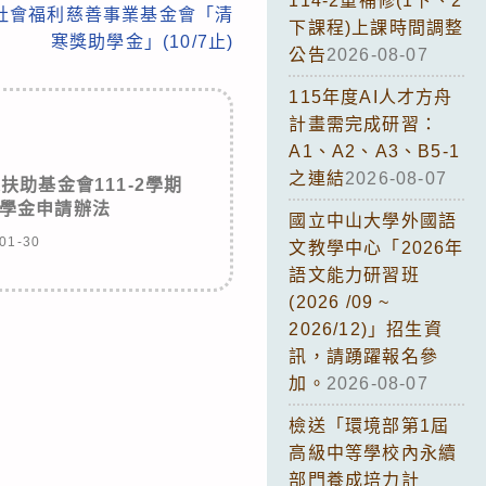
114-2重補修(1下、2
社會福利慈善事業基金會「清
下課程)上課時間調整
寒獎助學金」(10/7止)
公告
2026-08-07
115年度AI人才方舟
計畫需完成研習：
A1、A2、A3、B5-1
之連結
2026-08-07
助基金會111-2學期
學金申請辦法
國立中山大學外國語
01-30
文教學中心「2026年
語文能力研習班
(2026 /09 ~
2026/12)」招生資
訊，請踴躍報名參
加。
2026-08-07
檢送「環境部第1屆
高級中等學校內永續
部門養成培力計