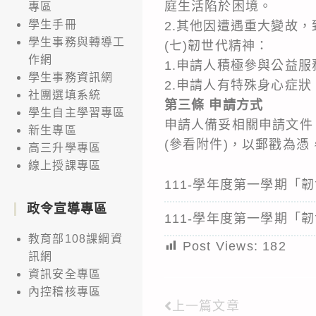
庭生活陷於困境。
專區
學生手冊
2.其他因遭遇重大變故
學生事務與轉導工
(七)韌世代精神：
作網
1.申請人積極參與公益
學生事務資訊網
2.申請人有特殊身心症
社團選填系統
第三條 申請方式
學生自主學習專區
申請人備妥相關申請文
新生專區
(參看附件)，以郵戳為憑
高三升學專區
線上授課專區
111-學年度第一學期「
政令宣導專區
111-學年度第一學期「
教育部108課綱資
Post Views:
182
訊網
資訊安全專區
內控稽核專區
上一篇文章
Read