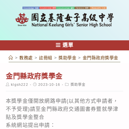
跳
轉
至
主
要
內
選單
容
>
教務處
>
註冊組
>
獎助學金
>
金門縣政府獎學金
金門縣政府獎學金
Post
Post
Post
klgsh222
2023-10-16
獎助學金
author:
published:
category:
本獎學金僅開放網路申請(以其他方式申請者，
不予受理)請至金門縣政府交通圖書券暨就學津
貼及獎學金整合
系統網站提出申請：