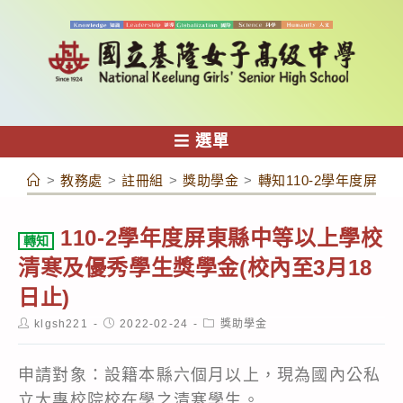
跳
轉
至
主
要
內
選單
容
>
教務處
>
註冊組
>
獎助學金
>
轉知110-2學年度屏
110-2學年度屏東縣中等以上學校
轉知
清寒及優秀學生獎學金(校內至3月18
日止)
Post
Post
Post
klgsh221
2022-02-24
獎助學金
author:
published:
category:
申請對象：設籍本縣六個月以上，現為國內公私
立大專校院校在學之清寒學生。