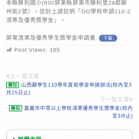
本縣勝利國小(900屏東縣屏東市勝利里28鄰蘭
州街2號），信封上請註明「OO學校申請110-2
清寒及優秀獎學金」。
屏東清寒及優秀學生獎學金申請書
下載
Post Views:
185
上一篇文章
Read
山西籍學生110學年度助學金申請辦法(校內至3
轉知
more
月25日止)
articles
下一篇文章
嘉義市中等以上學校清寒優秀學生獎學金(校內
轉知
至3/8止)