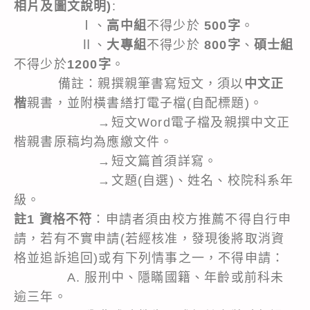
相片及圖文說明)
:
Ⅰ、
高中組
不得少於
500字
。
Ⅱ、
大專組
不得少於
800字
、
碩士組
不得少於
1200字
。
備註：親撰親筆書寫短文，須以
中文正
楷
親書，並附橫書繕打電子檔(自配標題)。
→短文Word電子檔及親撰中文正
楷親書原稿均為應繳文件。
→短文篇首須詳寫。
→文題(自選)、姓名、校院科系年
級。
註1 資格不符
：申請者須由校方推薦不得自行申
請，若有不實申請(若經核准，發現後將取消資
格並追訴追回)或有下列情事之一，不得申請：
A. 服刑中、隱瞞國籍、年齡或前科未
逾三年。