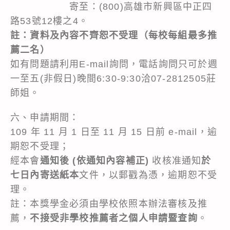
寄至：(800)高雄市新興區中正四
路53號12樓之4。
註：資料及內容不齊恕不受理（每校每組最多推
薦二名）
如有問題請利用E-mail詢問，電話詢問只可於週
一至五(非假日)晚間6:30-9:30洽07-2812505莊
師姐。
六、申請期間：
109 年 11 月 1 日至 11 月 15 日前 e-mail，逾
期恕不受理；
經本會
通知後 (依通知內容補正)
收核准通知
於
七日內寄送紙本
文件，以郵戳為憑，逾期恕不受
理。
註：本獎學金必須由學校依照本辦法審核及推
薦，
不接受非學校推薦者之個人申請暨查詢
。