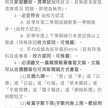
明其
家庭變故、清寒狀況
等狀況，若無提及家庭
清寒情況 問題，即視為無效)。
3、
必全符合
由校方認定
A. 前學年第二學期成績較第一學期進
步。(由校方認定)
B. 前學年度上下學期操行未受記過以上
懲處（特殊原因
校方認同，可推薦
）。
C. 平均成績為該年級前65%（若有特強
科目或專業，
校方認同，可推薦
）。
4、
必須繳交一篇親撰親筆書寫文稿，文稿
可以自選體裁也可用新聞稿方式書寫
。
(1)
文題九擇一
：「善」或「孝」或「公
德」或「公益」或「社福」或「紙本雜誌」或
「平面媒體」或「電子雜誌」或「網絡新聞」的
相關短文。
(2)
每篇字數下限(字數均無上限。歡迎附