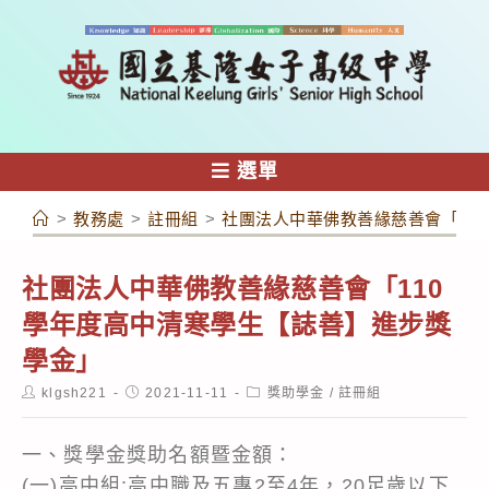
跳
轉
至
主
要
內
選單
容
>
教務處
>
註冊組
>
社團法人中華佛教善緣慈善會「11
社團法人中華佛教善緣慈善會「110
學年度高中清寒學生【誌善】進步獎
學金」
Post
Post
Post
klgsh221
2021-11-11
獎助學金
/
註冊組
author:
published:
category:
一、獎學金獎助名額暨金額：
(一)高中組:高中職及五專2至4年，20足歲以下