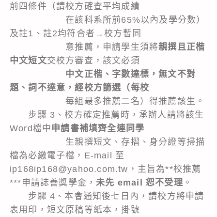
前四條件（請校方確查平均成績
在該科系所前65%以內及學分數）
及註1、註2均符合者→校方暫同
意推薦，申請學生須將
親撰且正楷
中文短文
交校方審查，該文必須
中文正楷、字數達標，無文不對
題、
詞不達意
，經校方篩選（每校
每組最多推薦二名）得推薦該生。
步驟 3、校方確定推薦時，承辦人請將該生
Word檔中
申請書
補填齊全連同學
生親撰短文、存摺、身分證等掃描
檔為必繳電子檔，E-mail 至
ip168ip168@yahoo.com.tw
，主旨為**校推薦
***申請誌善獎學金，
未先 email 恕不受理
。
步驟 4、本會通知後七日內，請校方將
申請
表
用印，短文原稿等紙本，掛號