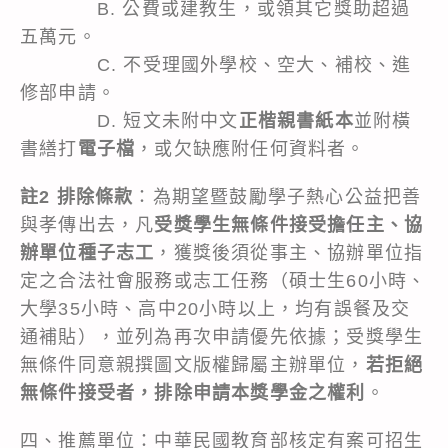
B. 公費或建教生，或領其它獎助超過
五萬元。
C. 不受理國外學校、空大、補校、進
修部申請。
D. 短文未附中文
正楷親書紙本
並附橫
書繕打
電子檔
，或欠缺應附任何資料者。
註2 排除條款
：為期望暨鼓勵學子熱心公益把善
與孝傳出去，凡
受獎學生無條件接受擔任主、協
辦單位種子志工
，獲獎後須從事主、協辦單位指
定之合法社會服務或志工任務（碩士生60小時、
大學35小時、高中20小時以上，均有誤餐及交
通補貼），並列為再次申請優先依據；受獎學生
無條件同意親撰圖文版權歸屬主辦單位，
若拒絕
無條件接受者，排除申請本獎學金之權利
。
四、推薦單位：中華民國教育部核定有案可招生