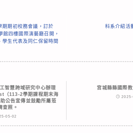
2學期期初校務會議，訂於
科系介紹活
科學館四樓國際演藝廳召開，
、學生代表及同仁保留時間
工智慧跨域研究中心辦理
宮城縣縣國際教
fest（113-2學期課程期末海
2025-
協助公告宣傳並鼓勵所屬蒞
請查照。
25-05-02