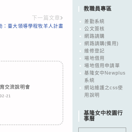
教職員專區
下一篇文章
差勤系統
動：臺大領導學程牧羊人計畫
公文簽核
網路請購
網路請購(備用)
維修登記
場地借用
場地借用申請單
基隆女中Newplus
系統
育交流說明會
網站維護之css使
用說明
02-21
基隆女中校園行
事曆