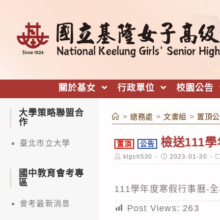
跳
轉
至
主
要
內
關於基女
行政單位
校園公告
容
大學策略聯盟合
>
總務處
>
文書組
>
置頂公
作
檢送111
臺北市立大學
置頂
公告
Post
Post
P
klgsh530
2023-01-30
author:
published:
c
國中教育會考專
區
111學年度寒假行事曆-
會考最新消息
Post Views:
263