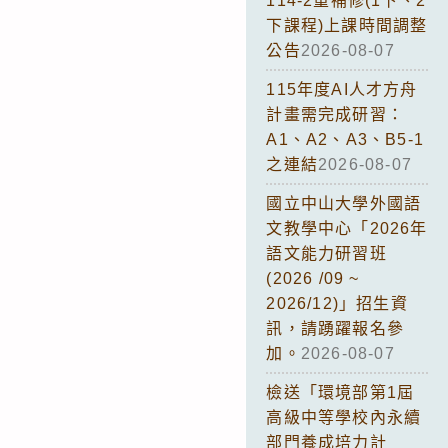
114-2重補修(1下、2
下課程)上課時間調整
公告
2026-08-07
115年度AI人才方舟
計畫需完成研習：
A1、A2、A3、B5-1
之連結
2026-08-07
國立中山大學外國語
文教學中心「2026年
語文能力研習班
(2026 /09 ~
2026/12)」招生資
訊，請踴躍報名參
加。
2026-08-07
檢送「環境部第1屆
高級中等學校內永續
部門養成培力計