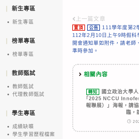
新生專區
上一篇文章
Read
新生專區
111學年度第
置頂
公告
more
112年2月10日上午9時假
articles
榜單專區
開會通知單如附件，請老師
準時參加。
榜單專區
教師甄試
相關內容
教師甄試
國立政治大學人
轉知
代理教師甄試
「2025 NCCU Inno
報聯展）」海報，請
臨，
學生專區
20
成績缺曠
學生學習歷程檔案