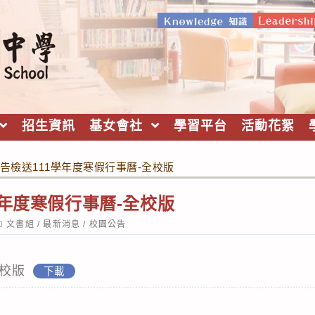
招生資訊
基女會社
學習平台
活動花絮
告檢送111學年度寒假行事曆-全校版
學年度寒假行事曆-全校版
ost
文書組
/
最新消息
/
校園公告
ategory:
全校版
下載