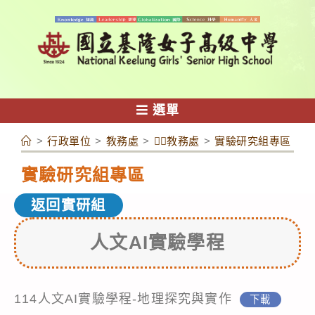
跳
轉
至
主
要
內
選單
容
>
行政單位
>
教務處
>
👉🏻教務處
>
實驗研究組專區
>
第
實驗研究組專區
返回實研組
人文AI實驗學程
114人文AI實驗學程-地理探究與實作
下載