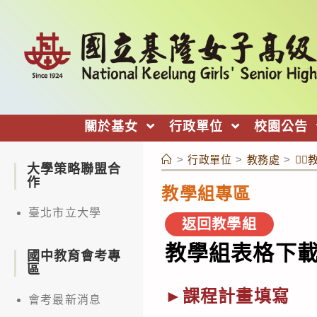
跳
轉
至
主
要
內
關於基女
行政單位
校園公告
容
>
行政單位
>
教務處
>
👉
大學策略聯盟合
作
教學組專區
臺北市立大學
返回教學組
教學組表格下
國中教育會考專
區
►課程計畫填寫
會考最新消息