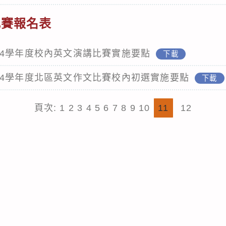
比賽報名表
14學年度校內英文演講比賽實施要點
下載
14學年度北區英文作文比賽校內初選實施要點
下載
頁次:
1
2
3
4
5
6
7
8
9
10
11
12