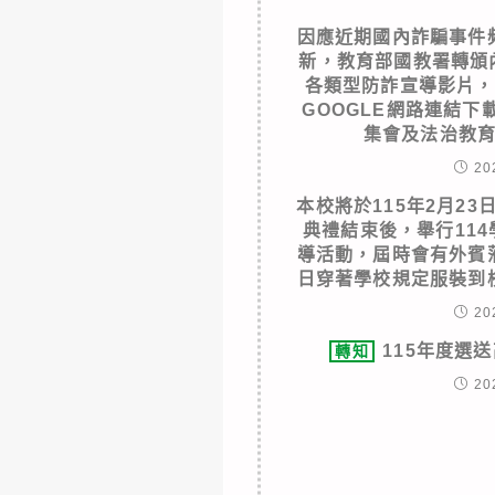
因應近期國內詐騙事件
新，教育部國教署轉頒
各類型防詐宣導影片，
GOOGLE網路連結
集會及法治教
20
本校將於115年2月23日
典禮結束後，舉行11
導活動，屆時會有外賓
日穿著學校規定服裝到
20
115年度選
轉知
20