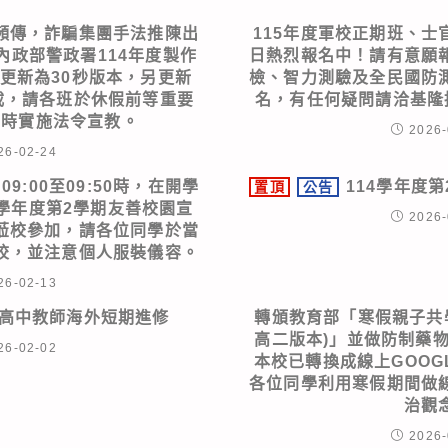
頻傳，詐騙集團手法推陳出
115年度軍校正期班、士
內政部警政署114年度製作
日熱烈報名中！請有意願
更新為30秒版本，另更新
檢、智力測驗及全民國防
下載，請各班於休假前等重要
名，有任何疑問請洽基隆招募
育時實施法令宣教。
2026-
26-02-24
09:00至09:50時，在開學
114學年度
置頂
公告
4學年度第2學期友善校園宣
2026-
蒞校參加，請各位同學於當
校，並注意個人服裝儀容。
26-02-13
送高中教師海外短期進修
轉頒教育部「寒假親子共
高二版本)」並做防制藥
26-02-02
本校已轉換成線上GOOG
各位同學利用寒假期間做
治觀
2026-