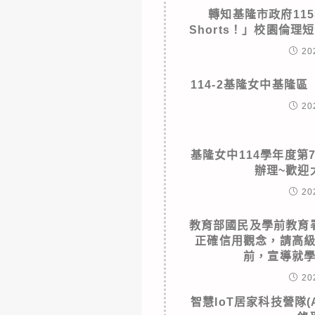
轉知基隆市政府11
Shorts！」校園倫
20
114-2基隆女中基隆
20
基隆女中114學年度第
辦理~歡迎
20
教育部國民及學前教育
正確信用觀念，請高
前，宣導就
20
智慧IoT居家科技營隊(A