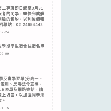
官二專班即日起至3月31
報考的同學，盡快完成體
測驗的預約，以利後續報
站：02-24654442
02-24
第2學期學生宿舍住宿名單
02-09
學反毒學習單(分高一、
物濫用、反毒法令宣導，
LE表單及網路連結，請
線上填答，以加強同學法
念。
01-15