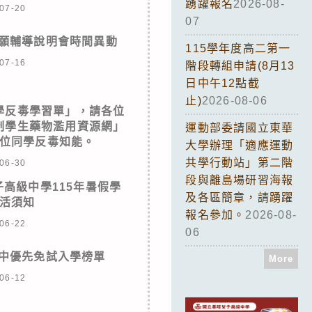
踴躍報名
2026-08-
07-20
07
志願輔導說明會時間異動
115學年度高二第一
07-16
階段轉組申請(8月13
日中午12點截
止)
2026-08-06
學反毒學習單」，請各位
制學生藥物濫用資源網」
運動部委請國立東華
位同學反毒知能。
大學辦理「適應運動
共學行動站」第二階
06-30
段與離島場研習海報
高級中學115年暑假學
及各區簡章，請踴躍
活須知
報名參加。
2026-08-
06-22
06
女中優先免試入學榜單
More
06-12