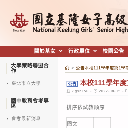
跳
轉
至
主
要
內
關於基女
行政單位
校園公告
容
大學策略聯盟合
>
公告本校111學年度第1
作
本校111學年
臺北市立大學
公告
Post
Post
P
klgsh150
2022-08-05
author:
published:
c
國中教育會考專
區
排序依試教順序
會考最新消息
國文