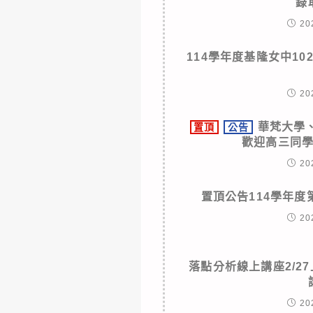
錄
20
114學年度基隆女中1
20
華梵大學
置頂
公告
歡迎高三同
20
置頂公告114學年
20
落點分析線上講座2/27
20