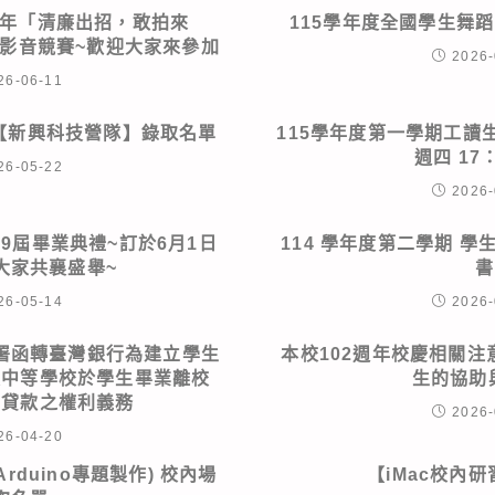
5年「清廉出招，敢拍來
115學年度全國學生舞蹈
理短影音競賽~歡迎大家來參加
2026-
26-06-11
區【新興科技營隊】錄取名單
115學年度第一學期工讀生申
週四 17：
26-05-22
2026-
79屆畢業典禮~訂於6月1日
114 學年度第二學期 
大家共襄盛舉~
書
26-05-14
2026-
署函轉臺灣銀行為建立學生
本校102週年校慶相關注
級中等學校於學生畢業離校
生的協助
學貸款之權利義務
2026-
26-04-20
rduino專題製作) 校內場
【iMac校內