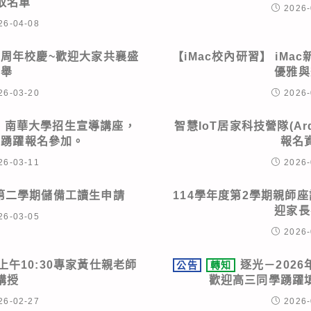
取名單
2026-
26-04-08
02周年校慶~歡迎大家共襄盛
【iMac校內研習】 iMac
舉
優雅與
26-03-20
2026-
、南華大學招生宣導講座，
智慧IoT居家科技營隊(Ar
學踴躍報名參加。
報名
26-03-11
2026-
度第二學期儲備工讀生申請
114學年度第2學期親師
迎家長
26-03-05
2026-
上午10:30專家黃仕親老師
逐光－202
公告
轉知
講授
歡迎高三同學踴躍
26-02-27
2026-