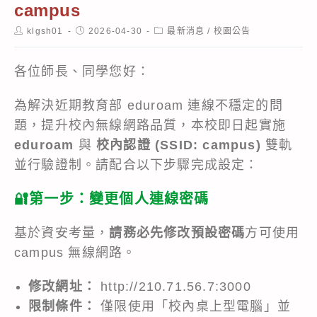
campus
Post
Post
Post
klgsh01
2026-04-30
最新消息
/
校園公告
author:
published:
category:
各位師長、同學您好：
為解決近期教育部 eduroam 連線不穩定的問
題，提升校內無線網路品質，本校即日起實施
eduroam
與
校內認證 (SSID: campus)
雙軌
並行驗證制。請配合以下步驟完成設定：
🔐第一步：變更個人連線密碼
基於資安考量，
請務必先修改預設密碼
方可使用
campus 無線網路。
修改網址：
http://210.71.56.7:3000
限制條件：
僅限使用「校內桌上型電腦」並