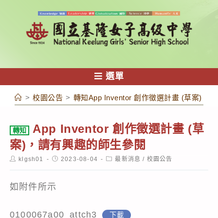
跳
轉
至
主
要
內
選單
容
>
校園公告
>
轉知App Inventor 創作徵選計畫 (草案
App Inventor 創作徵選計畫 (草
轉知
案)，請有興趣的師生參閱
Post
Post
Post
klgsh01
2023-08-04
最新消息
/
校園公告
author:
published:
category:
如附件所示
0100067a00_attch3
下載