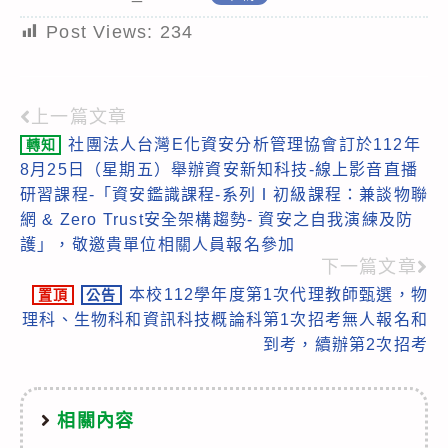
Post Views:
234
上一篇文章
Read
社團法人台灣E化資安分析管理協會訂於112年
轉知
more
8月25日（星期五）舉辦資安新知科技-線上影音直播
articles
研習課程-「資安鑑識課程-系列Ⅰ初級課程：兼談物聯
網 & Zero Trust安全架構趨勢- 資安之自我演練及防
護」，敬邀貴單位相關人員報名參加
下一篇文章
本校112學年度第1次代理教師甄選，物
置頂
公告
理科、生物科和資訊科技概論科第1次招考無人報名和
到考，續辦第2次招考
相關內容