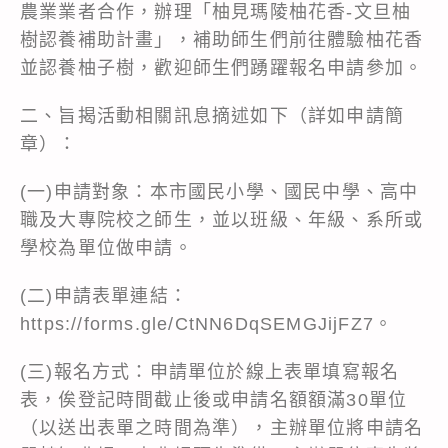
農業業者合作，辦理「柚見瑪陵柚花香-文旦柚
樹認養補助計畫」，補助師生們前往體驗柚花香
並認養柚子樹，歡迎師生們踴躍報名申請參加。
二、旨揭活動相關訊息摘述如下（詳如申請簡
章）：
(一)申請對象：本市國民小學、國民中學、高中
職及大專院校之師生，並以班級、年級、系所或
學校為單位做申請。
(二)申請表單連結：
https://forms.gle/CtNN6DqSEMGJijFZ7。
(三)報名方式：申請單位於線上表單填寫報名
表，俟登記時間截止後或申請名額額滿30單位
（以送出表單之時間為準），主辦單位將申請名