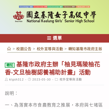
跳
轉
至
主
要
內
選單
容
>
校園公告
>
校外宣導與活動
>
轉知基隆市政府主辦「柚
基隆市政府主辦「柚見瑪陵柚花
轉知
香-文旦柚樹認養補助計畫」活動
Post
Post
Post
klgsh312
2023-05-30
校外宣導與活動
author:
published:
category:
說明：
一、為落實本市食農教育之推展，本府與七堵區