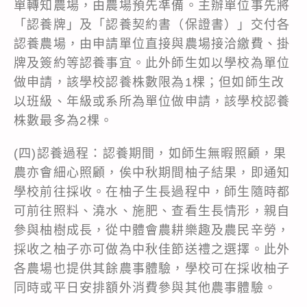
單轉知農場，由農場預先準備。主辦單位事先將
「認養牌」及「認養契約書（保證書）」交付各
認養農場，由申請單位直接與農場接洽繳費、掛
牌及簽約等認養事宜。此外師生如以學校為單位
做申請，該學校認養株數限為1棵；但如師生改
以班級、年級或系所為單位做申請，該學校認養
株數最多為2棵。
(四)認養過程：認養期間，如師生無暇照顧，果
農亦會細心照顧，俟中秋期間柚子結果，即通知
學校前往採收。在柚子生長過程中，師生隨時都
可前往照料、澆水、施肥、查看生長情形，親自
參與柚樹成長，從中體會農耕樂趣及農民辛勞，
採收之柚子亦可做為中秋佳節送禮之選擇。此外
各農場也提供其餘農事體驗，學校可在採收柚子
同時或平日安排額外消費參與其他農事體驗。