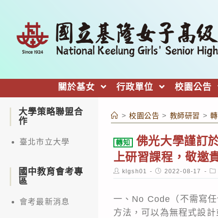
跳
轉
至
主
要
內
關於基女
行政單位
校園公告
容
大學策略聯盟合
>
校園公告
>
教師研習
>
轉
作
佛光大學謹訂於1
臺北市立大學
轉知
上研習課程，敬邀
國中教育會考專
Post
Post
Po
klgsh01
2022-08-17
author:
published:
ca
區
一、No Code（不需
會考最新消息
方法，可以為無程式設計