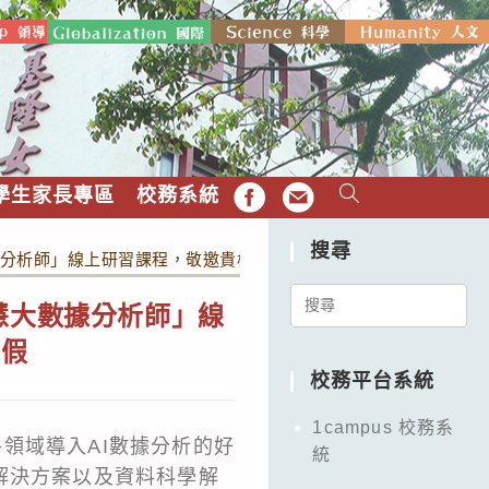
學生家長專區
校務系統
FB
EMAIL
搜尋
慧大數據分析師」線上研習課程，敬邀貴校教師與相關人員踴躍參加，並
Search
工智慧大數據分析師」線
for:
差假
校務平台系統
1campus 校務系
各領域導入AI數據分析的好
統
解決方案以及資料科學解