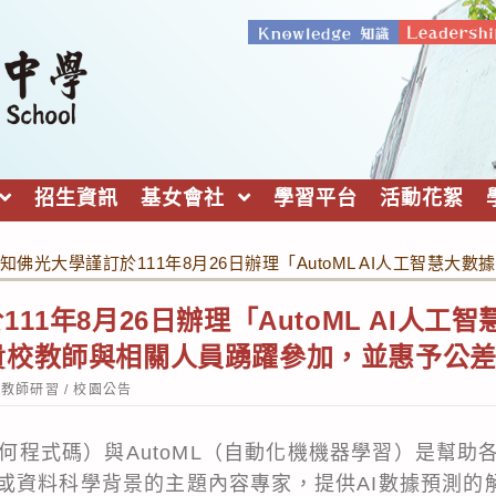
招生資訊
基女會社
學習平台
活動花絮
知佛光大學謹訂於111年8月26日辦理「AutoML AI人工智
11年8月26日辦理「AutoML AI人
貴校教師與相關人員踴躍參加，並惠予公
st
教師研習
/
校園公告
tegory:
寫任何程式碼）與AutoML（自動化機機器學習）是幫助
或資料科學背景的主題內容專家，提供AI數據預測的