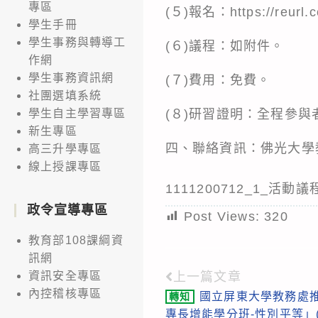
專區
(５)報名：https://reu
學生手冊
學生事務與轉導工
(６)議程：如附件。
作網
學生事務資訊網
(７)費用：免費。
社團選填系統
(８)研習證明：全程參
學生自主學習專區
新生專區
四、聯絡資訊：佛光大學教務
高三升學專區
線上授課專區
1111200712_1_活動議
政令宣導專區
Post Views:
320
教育部108課綱資
訊網
上一篇文章
資訊安全專區
Read
內控稽核專區
國立屏東大學教務處推
轉知
more
專長增能學分班-性別平等」