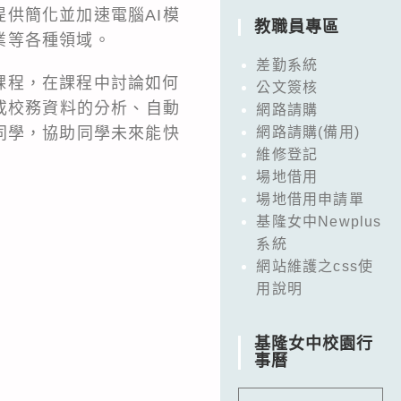
供簡化並加速電腦AI模
教職員專區
業等各種領域。
差勤系統
課程，在課程中討論如何
公文簽核
或校務資料的分析、自動
網路請購
同學，協助同學未來能快
網路請購(備用)
維修登記
場地借用
場地借用申請單
基隆女中Newplus
系統
網站維護之css使
用說明
基隆女中校園行
事曆