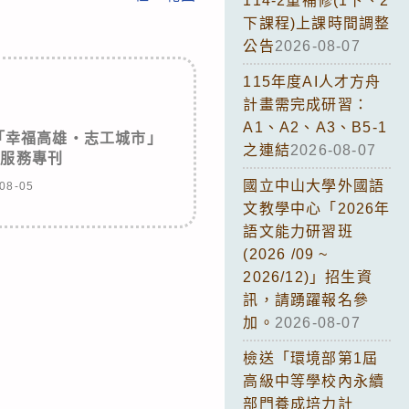
114-2重補修(1下、2
下課程)上課時間調整
公告
2026-08-07
115年度AI人才方舟
計畫需完成研習：
A1、A2、A3、B5-1
「幸福高雄‧志工城市」
之連結
2026-08-07
願服務專刊
國立中山大學外國語
08-05
文教學中心「2026年
語文能力研習班
(2026 /09 ~
2026/12)」招生資
訊，請踴躍報名參
加。
2026-08-07
檢送「環境部第1屆
高級中等學校內永續
部門養成培力計