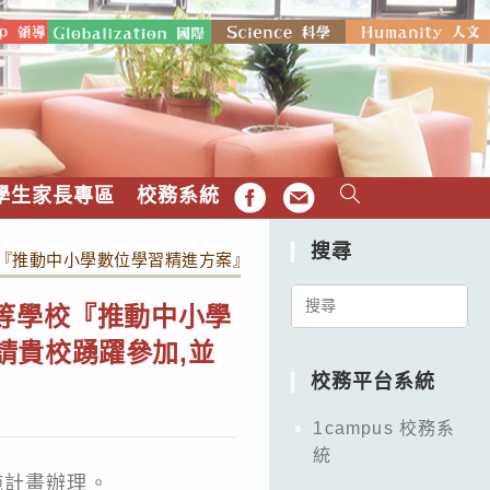
學生家長專區
校務系統
FB
EMAIL
搜尋
動中小學數位學習精進方案』Gemini AI教育家認證研習–南區
Search
等學校『推動中小學
for:
,請貴校踴躍參加,並
校務平台系統
1campus 校務系
統
施計畫辦理。