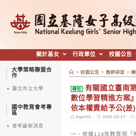
跳
轉
至
主
要
內
關於基女
行政單位
校園公告
容
大學策略聯盟合
>
校園公告
>
教師研習
>
轉
作
有關國立臺南第
臺北市立大學
轉知
數位學習精進方案』G
依本權責給予公(差)
國中教育會考專
區
Post
Post
Po
klgsh01
2026-03-17
author:
published:
ca
會考最新消息
一、依據114年教育部