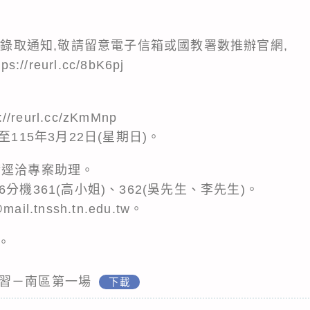
發送錄取通知,敬請留意電子信箱或國教署數推辦官網,
tps://reurl.cc/8bK6pj
://reurl.cc/zKmMnp
至115年3月22日(星期日)。
請逕洽專案助理。
526分機361(高小姐)、362(吳先生、李先生)。
ail.tnssh.tn.edu.tw。
。
證研習－南區第一場
下載