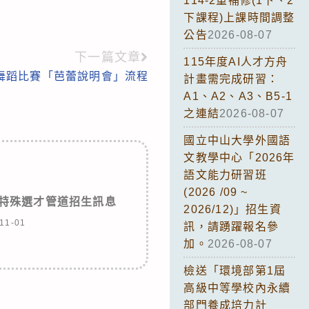
114-2重補修(1下、2
下課程)上課時間調整
公告
2026-08-07
下一篇文章
115年度AI人才方舟
生舞蹈比賽「芭蕾說明會」流程
計畫需完成研習：
A1、A2、A3、B5-1
之連結
2026-08-07
國立中山大學外國語
文教學中心「2026年
語文能力研習班
(2026 /09 ~
度特殊選才管道招生訊息
2026/12)」招生資
11-01
訊，請踴躍報名參
加。
2026-08-07
檢送「環境部第1屆
高級中等學校內永續
部門養成培力計