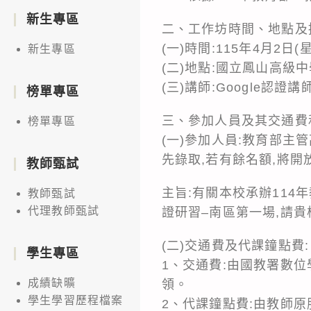
新生專區
二、工作坊時間、地點及
(一)時間:115年4月2日(
新生專區
(二)地點:國立鳳山高級
(三)講師:Google認證講
榜單專區
三、參加人員及其交通費
榜單專區
(一)參加人員:教育部主
先錄取,若有餘名額,將開
教師甄試
主旨:有關本校承辦114
教師甄試
代理教師甄試
證研習–南區第一場,請貴
(二)交通費及代課鐘點費:
學生專區
1、交通費:由國教署數位
成績缺曠
領。
學生學習歷程檔案
2、代課鐘點費:由教師