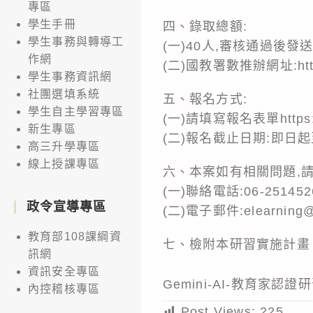
專區
學生手冊
四、錄取總額:
學生事務與轉導工
(一)40人,審核通過後
作網
(二)國教署數推辦網址:
ht
學生事務資訊網
社團選填系統
五、報名方式:
學生自主學習專區
(一)請填寫報名表單
https
新生專區
(二)報名截止日期:即日起
高三升學專區
線上授課專區
六、本案如有相關問題,
(一)聯絡電話:06-2514
政令宣導專區
(二)電子郵件:elearning@m
教育部108課綱資
七、檢附本研習實施計畫
訊網
資訊安全專區
Gemini-AI-教育家認
內控稽核專區
Post Views:
225