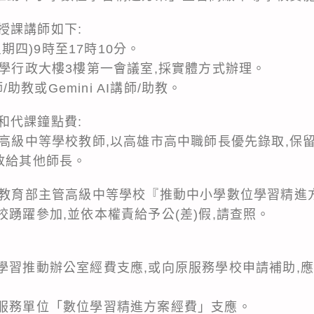
授課講師如下:
星期四)9時至17時10分。
中學行政大樓3樓第一會議室,採實體方式辦理。
師/助教或Gemini AI講師/助教。
和代課鐘點費:
管高級中等學校教師,以高雄市高中職師長優先錄取,保
放給其他師長。
年教育部主管高級中等學校『推動中小學數位學習精進方案』
校踴躍參加,並依本權責給予公(差)假,請查照。
學習推動辦公室經費支應,或向原服務學校申請補助,應
原服務單位「數位學習精進方案經費」支應。