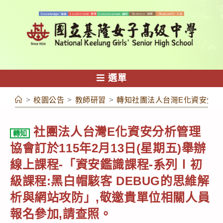
跳
轉
至
主
要
內
選單
容
>
校園公告
>
教師研習
>
轉知社團法人台灣E化資安分析管
社團法人台灣E化資安分析管理
轉知
協會訂於115年2月13日(星期五)舉辦
線上課程-「資安鑑識課程-系列Ⅰ初
級課程:黑白帽駭客 DEBUG的思維解
析與網站攻防」,敬邀貴單位相關人員
報名參加,請查照。