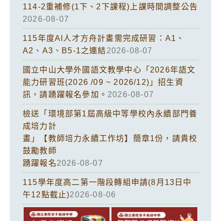
期
114-2重補修(1下、2下課程)上課時間調整公告
間
2026-08-07
之
115年度AI人才方舟計畫需完成研習：A1、
健
A2、A3、B5-1之連結
2026-08-07
康
國立中山大學外國語文教學中心「2026年語文
監
能力研習班(2026 /09 ~ 2026/12)」招生資
測。
訊，請踴躍報名參加。
2026-08-07
檢送「環境部第1屆高級中等學校內永續部門養
成培力計
畫」【教師培力永續工作坊】簡章1份，請貴校
鼓勵教師
踴躍報名
2026-08-07
115學年度高二第一階段轉組申請(8月13日中
午12點截止)
2026-08-06