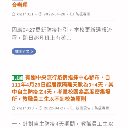
基
學
合辦理
隆
全
Post
Post
Post
klgsh311
2022-04-28
防疫專區
女
校
author:
published:
category:
子
暫
因應0427更新防疫指引，本校更新通報流
高
停
程，即日起凡班上有確...
級
實
中
體
公
閱讀全文
學
課
告
0427
先
程
更
行
通
有關中央流行疫情指揮中心發布，自
轉知
新
配
知
111年4月26日起居家隔離天數為3+4天，其
防
合
公
中自主防疫之4天，考量校園為高度密集場
疫
居
告
所，教職員工生以不到校為原則
指
家
Post
Post
Post
klgsh330
2022-04-27
校園公告
/
防疫專區
author:
published:
category:
引，
隔
請
離
一、針對自主防疫4天期間，教職員工生以