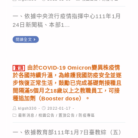
利
author:
published:
category:
19)
部
防
一、依據中央流行疫情指揮中心111年1月
111
疫
24日新聞稿、本部1...
年
措
1
置
閱讀全文
施
月
頂
裁
11
開
罰
日
學
規
由於COVID-19 Omicron變異株疫情
置頂
公
前
於各國持續升溫，為維護我國防疫安全並逐
定」。
告
後，
步恢復正常生活，鼓勵已完成基礎劑接種且
修
加
間隔滿5個月之18歲以上之教職員工，可接
正
種追加劑（Booster dose）。
強
「嚴
各
Post
Post
klgsh330
2022-01-17
author:
published:
重
項
Post
最新消息
/
校園公告
/
置頂公告
/
防疫專區
category:
特
防
一、依據教育部111年1月7日臺教綜（五）
殊
疫