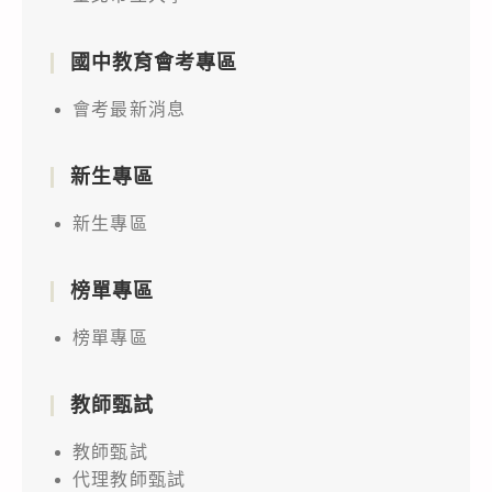
情
演
情
且
指
藝
指
間
國中教育會考專區
揮
術
揮
隔
中
會考最新消息
類
中
滿
心）
團
心
5
為
新生專區
隊
(以
個
因
練
下
月
應
新生專區
習
稱
之
國
因
指
18
際
榜單專區
應
揮
歲
疫
COVID-
中
以
榜單專區
情
19
心)
上
持
防
宣
之
續
教師甄試
疫
布
教
嚴
教師甄試
注
自
職
峻
代理教師甄試
意
111
員