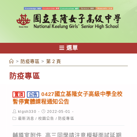
跳
轉
至
主
要
內
選單
容
>
防疫專區
>
第 2 頁
防疫專區
0427國立基隆女子高級中學全校
置頂
公告
暫停實體課程通知公告
Post
Post
klgsh330
2022-05-01
author:
published:
Post
最新消息
/
校園公告
/
防疫專區
category:
輔導室附件_高三同學請注意模擬面試延期