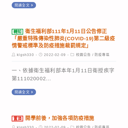
3
公
字
閱讀全文
月
告
第
COVID-
31
1110200210
19
日
號
衛生福利部111年1月11日公告修正
轉知
疫
適
公
「嚴重特殊傳染性肺炎(COVID-19)第二級疫
苗
度
情警戒標準及防疫措施裁罰規定」
告
接
放
「嚴
Post
Post
Post
klgsh330
2022-02-09
校園公告
/
防疫專區
author:
published:
category:
種
寬
重
情
防
特
一、依據衛生福利部本年1月11日衛授疾字
形
疫
殊
第111020002...
追
措
傳
轉
蹤
施
閱讀全文
染
知
(新
性
衛
進
肺
生
人
炎
開學前後，加強各項防疫措施
置頂
福
員)
(COVID-
Post
Post
Post
klgsh330
2022-02-09
校園公告
/
防疫專區