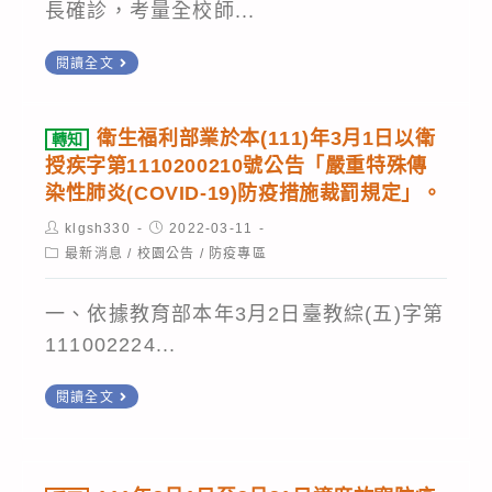
中
長確診，考量全校師...
防
罰
（pooling）
育
心
疫
規
方
及
防
公
閱讀全文
通
定」。
式
校
疫
告
報
防
檢
外
衛
計
衛生福利部業於本(111)年3月1日以衛
轉知
疫
驗，
教
教
授疾字第1110200210號公告「嚴重特殊傳
畫
小
並
學
宣
染性肺炎(COVID-19)防疫措施裁罰規定」。
組
修
等
導
Post
Post
klgsh330
2022-03-11
緊
訂
活
注
author:
published:
Post
最新消息
/
校園公告
/
防疫專區
category:
急
「開
動
意
應
放
事
事
一、依據教育部本年3月2日臺教綜(五)字第
變
民
宜
項
111002224...
會
眾
0331
轉
議
自
閱讀全文
知
公
費
衛
告
檢
生
1110325
驗