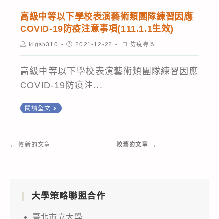
流
恢
要
行
高級中等以下學校表演藝術類團隊練習因應
轉
復
COVID-19防疫注意事項(111.1.1生效)
疫
知
正
情
Post
Post
Post
klgsh310
2021-12-22
防疫專區
因
author:
published:
category:
常
指
應
生
揮
高級中等以下學校表演藝術類團隊練習因應
本
活，
中
COVID-19防疫注...
土
鼓
心
高
疫
勵
閱讀全文
（以
級
情
已
下
中
升
完
稱
←
較新的文章
較舊的文章
→
等
溫，
成
中
以
中
基
央
下
央
礎
流
學
流
劑
行
大學策略聯盟合作
校
行
接
疫
表
疫
臺北市立大學
種