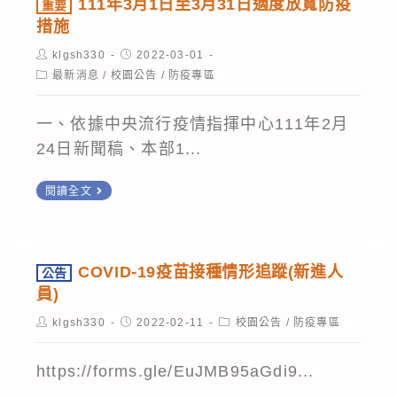
111年3月1日至3月31日適度放寬防疫
重要
福
COVID-
措施
利
19
Post
Post
klgsh330
2022-03-01
部
author:
published:
申
Post
最新消息
/
校園公告
/
防疫專區
category:
業
請
於
規
一、依據中央流行疫情指揮中心111年2月
本
定」。
24日新聞稿、本部1...
(111)
重
年
閱讀全文
要
3
111
月
年
1
COVID-19疫苗接種情形追蹤(新進人
公告
3
日
員)
月
以
Post
Post
Post
klgsh330
2022-02-11
校園公告
/
防疫專區
1
author:
published:
category:
衛
日
授
https://forms.gle/EuJMB95aGdi9...
至
疾