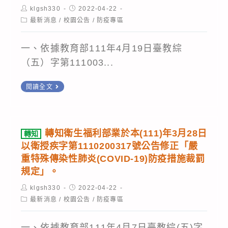
為
圖
引
Post
Post
klgsh330
2022-04-22
高
看
author:
published:
Post
最新消息
/
校園公告
/
防疫專區
category:
度
懂)
密
一、依據教育部111年4月19日臺教綜
集
（五）字第111003...
場
所，
轉
閱讀全文
教
知
嚴
職
重
員
轉知衛生福利部業於本(111)年3月28日
轉知
特
工
以衛授疾字第1110200317號公告修正「嚴
殊
生
重特殊傳染性肺炎(COVID-19)防疫措施裁罰
傳
規定」。
以
染
不
Post
Post
klgsh330
2022-04-22
author:
published:
性
到
Post
最新消息
/
校園公告
/
防疫專區
category:
肺
校
炎
一、依據教育部111年4月7日臺教綜(五)字