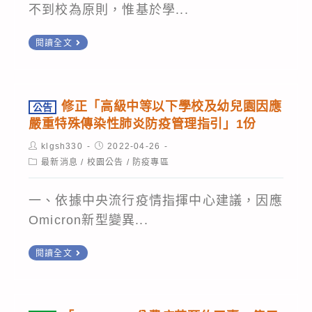
務
宣
不到校為原則，惟基於學...
必
導
轉
詳
閱讀全文
通
知
閱，
知
有
配
單
關
合
修正「高級中等以下學校及幼兒園因應
公告
中
辦
嚴重特殊傳染性肺炎防疫管理指引」1份
央
理
Post
Post
klgsh330
2022-04-26
流
author:
published:
Post
最新消息
/
校園公告
/
防疫專區
category:
行
疫
一、依據中央流行疫情指揮中心建議，因應
情
Omicron新型變異...
指
公
揮
閱讀全文
告
中
修
心
正