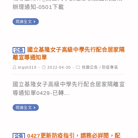
辦理通知-0501下載
置
閱讀全文
頂
公
告
國立基隆女子高級中學先行配合居家隔
公告
0427
離宣導通知單
國
Post
Post
Post
klgsh310
2022-04-30
校園公告
/
防疫專區
立
author:
published:
category:
基
國立基隆女子高級中學先行配合居家隔離宣
隆
導通知單0429-已轉...
女
子
公
閱讀全文
高
告
國
級
立
中
0427更新防疫指引，請務必詳閱，配
公告