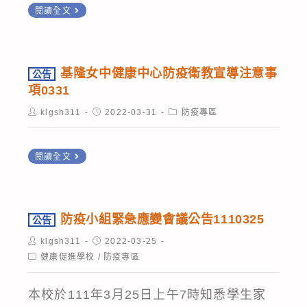
情
「嚴
轉
閱讀全文
自
111
暫
重
知
費
年
停
基
特
核
5
實
隆
殊
基隆女中健康中心防疫衛教宣導注意事
公告
酸
月
體
市
傳
項0331
檢
15
課
政
染
Post
驗
Post
Post
klgsh311
日
2022-03-31
防疫專區
程
府
author:
published:
category:
性
指
起
實
「嚴
肺
定
至
公
施
閱讀全文
重
炎
機
5
告
標
特
(COVID-
構
月
基
準」
殊
19)
增
底
隆
傳
防疫小組緊急應變會議公告1110325
防
公告
列
辦
女
染
疫
Post
Post
klgsh311
2022-03-25
核
理
中
author:
published:
性
Post
健康促進學校
措
/
防疫專區
酸
戶
category:
健
肺
施
池
外
康
本校於111年3月25日上午7時知悉學生家
炎」
裁
化
教