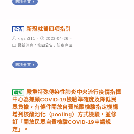
為
公
閱讀全文
約
特
3+4
告
平
殊
天，
快
臺」
傳
其
篩
新冠就醫四項指引
公告
停
染
中
陽
用
Post
Post
klgsh311
2022-04-26
性
自
性、
author:
published:
Post
最新消息
/
校園公告
/
防疫專區
一
肺
category:
主
接
案
炎
防
觸
公
防
閱讀全文
疫
確
告
疫
之
診
新
管
4
者
冠
理
嚴重特殊傳染性肺炎中央流行疫情指揮
天，
應
轉知
就
指
中心為兼顧COVID-19檢驗準確度及降低民
考
對
醫
眾負擔，有條件開放自費核酸檢驗指定機構
引」
量
方
四
增列核酸池化（pooling）方式檢驗，並修
1
校
式
訂「開放民眾自費檢驗COVID-19申請規
項
份
園
(一
定」。
指