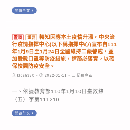
及
持
重
防
閱讀全文
續
要
疫
升
轉
措
溫，
知
施
轉知因應本土疫情升溫，中央流
置頂
重要
為
嚴
裁
行疫情指揮中心(以下稱指揮中心)宣布自111
維
重
年1月9日至1月24日全國維持二級警戒，並
罰
護
特
加嚴戴口罩等防疫措施，請務必落實，以確
規
我
保校園防疫安全。
殊
定」
國
傳
Post
Post
Post
klgsh330
2022-01-11
防疫專區
author:
防
published:
category:
染
疫
性
一、依據教育部110年1月10日臺教綜
安
肺
（五）字第111210...
全
炎
並
置
閱讀全文
中
逐
頂
央
步
重