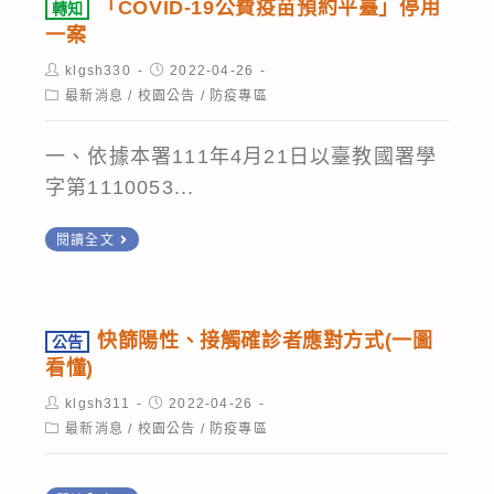
發
「COVID-19公費疫苗預約平臺」停用
轉知
「高
布，
一案
級
自
Post
Post
klgsh330
2022-04-26
中
author:
published:
111
Post
最新消息
/
校園公告
/
防疫專區
category:
等
年
以
4
一、依據本署111年4月21日以臺教國署學
下
月
字第1110053...
學
26
轉
校
閱讀全文
日
知
及
起
「COVID-
幼
居
19
兒
快篩陽性、接觸確診者應對方式(一圖
家
公告
公
園
看懂)
隔
費
因
離
Post
Post
klgsh311
2022-04-26
疫
author:
published:
應
Post
最新消息
/
校園公告
/
防疫專區
天
category:
苗
嚴
數
預
重