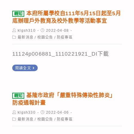
「校
3
驗
園
月
本府所屬學校自111年5月15日起至5月
轉知
準
因
底辦理戶外教育及校外教學等活動事宜
28
確
應
日
Post
Post
klgsh310
2022-04-08
度
『嚴
author:
published:
以
Post
最新消息
/
校園公告
/
防疫專區
及
category:
重
衛
降
特
11124p006881_1110221921_DI下載
授
低
殊
疾
民
轉
傳
閱讀全文
字
眾
知
染
第
負
本
性
1110200317
擔，
府
肺
基隆市政府「嚴重特殊傳染性肺炎」
轉知
號
有
所
炎』
防疫通報計畫
公
條
屬
（COVID-
Post
告
Post
klgsh330
2022-04-06
件
學
author:
published:
19）
Post
最新消息
/
校園公告
/
防疫專區
修
category:
開
校
疫
正
放
自