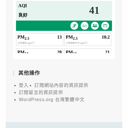
月
警
20
戒，
日
並
零
加
時
嚴
(航
戴
班
口
抵
罩
臺
等
其他操作
時
防
間)
登入
訂閱網站內容的資訊提供
疫
起
訂閱留言的資訊提供
措
調
WordPress.org 台灣繁體中文
施，
整
請
春
務
節
必