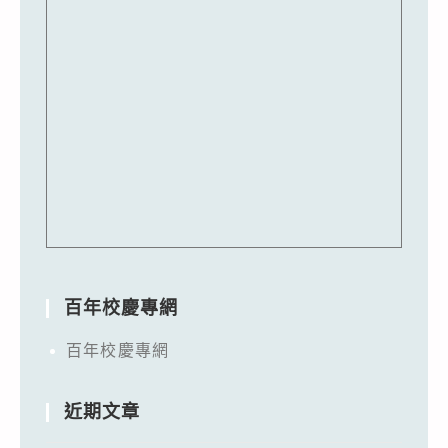
對
入
境
者
於
檢
疫
期
間
及
自
百年校慶專網
主
健
百年校慶專網
康
管
近期文章
理