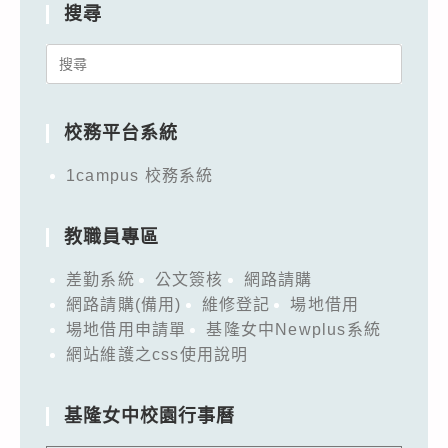
檢
搜尋
落
疫
實，
專
Search
以
案
for:
確
3
校務平台系統
保
項
校
方
1campus 校務系統
園
案
防
之
教職員專區
疫
檢
安
差勤系統
公文簽核
網路請購
測
全。
網路請購(備用)
維修登記
場地借用
措
場地借用申請單
基隆女中Newplus系統
施，
網站維護之css使用說明
以
強
基隆女中校園行事曆
化