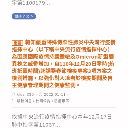
字第1100179...
傳
措
染
施
置
閱讀全文
性
頂
肺
由
炎
於
轉知嚴重特殊傳染性肺炎中央流行疫情
(COVID-
重要
COVID-
指揮中心（以下稱中央流行疫情指揮中心）
19)
19
為因應國際疫情持續嚴峻及Omicron新型變
第
Omicron
異株之威脅增加，自110年12月20日零時(航
二
班抵臺時間)起調整春節檢疫專案3項方案之
變
級
檢測措施，以強化對入境者於檢疫期間及自
異
疫
主健康管理期間之健康監測。
株
情
Post
疫
Post
klgsh330
2022-01-11
警
author:
published:
Post
最新消息
/
校園公告
/
防疫專區
情
category:
戒
於
標
依據中央流行疫情指揮中心本年12月17日
各
準
肺中指字第11037...
國