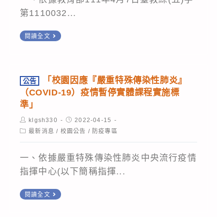
為
中
第1110032...
原
央
則
轉
閱讀全文
流
知
行
轉
疫
知
「校園因應『嚴重特殊傳染性肺炎』
情
公告
衛
（COVID-19）疫情暫停實體課程實施標
指
生
準」
揮
福
Post
中
Post
klgsh330
2022-04-15
author:
published:
利
Post
最新消息
/
校園公告
/
防疫專區
心
category:
部
為
業
一、依據嚴重特殊傳染性肺炎中央流行疫情
兼
於
指揮中心(以下簡稱指揮...
顧
本
COVID-
公
閱讀全文
(111)
19
告
年
檢