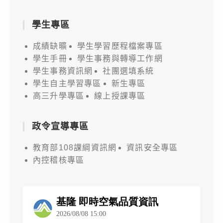
及
事
年
工，
Omicron
項
學生專區
1
可
新
(111.1.1
月
接
型
成績缺曠
學生學習歷程檔案專區
生
9
種
變
學生手冊
學生事務與轉導工作網
效)
日
追
學生事務資訊網
異
社團選填系統
至
加
學生自主學習專區
新生專區
株
1
劑
高三升學專區
線上授課專區
之
月
（Booster
威
24
dose）。
政令宣導專區
脅
日
增
教育部108課綱資訊網
資訊安全專區
全
加，
內控稽核專區
國
自
維
110
持
年
二
12
級