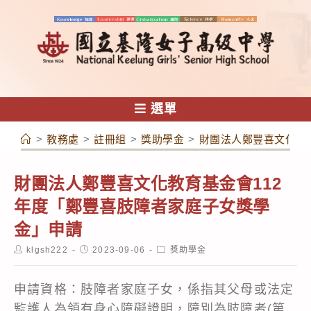
跳
轉
至
主
要
內
選單
容
>
教務處
>
註冊組
>
獎助學金
>
財團法人鄭豐喜文化教
財團法人鄭豐喜文化教育基金會112
年度「鄭豐喜肢障者家庭子女獎學
金」申請
Post
Post
Post
klgsh222
2023-09-06
獎助學金
author:
published:
category:
申請資格：肢障者家庭子女，係指其父母或法定
監護人為領有身心障礙證明，障別為肢障者(第