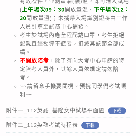
有效證件，並測量體(額)溫，即可進入試場
(
上午場次09：30
開放量溫、
下午場次12：
30
開放量溫)；未攜帶入場識別證將由工作
人員引導至試務中心補發。
考生於試場內應全程配戴口罩，考生拒絕
配戴且經勸導不聽者，扣減其該節全部成
績。
不開放陪考
，除了有向大考中心申請的特
定陪考人員外，其餘人員依規定請勿陪
考。
~~請留意手機要關機。預祝同學們考試順
利~~
附件一_112英聽_基隆女中試場平面圖
下載
附件二_112英聽考試時程表
下載