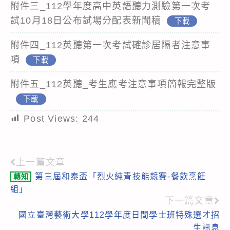
附件三_112學年度高中英語聽力測驗第一次考
試10月18日公布試場分配表新聞稿
下載
附件四_112英聽第一次考試確診居隔者注意事
項
下載
附件五_112英聽_考生應考注意事項簡報完整版
下載
Post Views:
244
上一篇文章
Read
第三屆和泰盃「烈火純青技能競賽-餐飲烹飪
轉知
more
組」
articles
下一篇文章
國立臺灣藝術大學112學年度日間學士班特殊選才招
生訊息