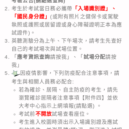
考區公告
(請點選查詢)
考生於考試當日務必攜帶
「入場識別證」、
「國民身分證」
(或附有照片之健保卡或駕駛
執照或護照或居留證或身心障礙證明正本為應
試證件)。
英聽測驗分為上午、下午場次，請考生先查好
自己的考試場次與試場位置。
「
應考資訊查詢
請按我
」、「
試場分配
請按
我」
因疫情影響，下列防疫配合注意事項，請
考生與相關人員務必配合:
若為確診、居隔、自主防疫的考生，請先
瀏覽確診居隔者注意事項【附件四】並依
大考中心指示上網填報
(請點選)
。
考試前
不開放
試場查看座位。
考生進入校園時須出示入場識別證及應試