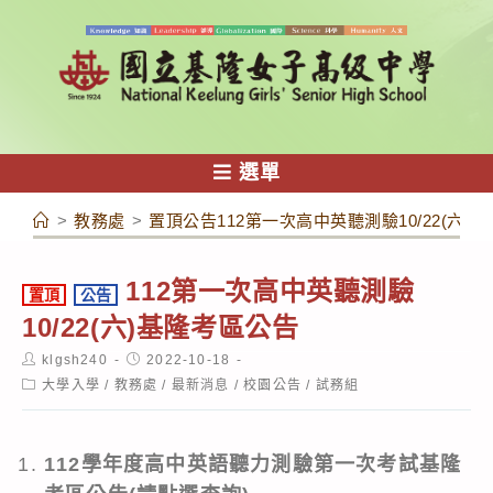
跳
轉
至
主
要
內
選單
容
>
教務處
>
置頂公告112第一次高中英聽測驗10/22(六)
112第一次高中英聽測驗
置頂
公告
10/22(六)基隆考區公告
Post
Post
klgsh240
2022-10-18
author:
published:
Post
大學入學
/
教務處
/
最新消息
/
校園公告
/
試務組
category:
112學年度高中英語聽力測驗第一次考試基隆